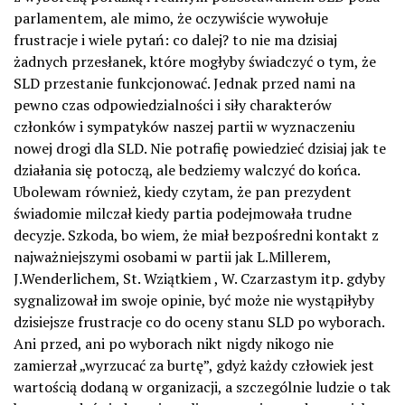
parlamentem, ale mimo, że oczywiście wywołuje
frustracje i wiele pytań: co dalej? to nie ma dzisiaj
żadnych przesłanek, które mogłyby świadczyć o tym, że
SLD przestanie funkcjonować. Jednak przed nami na
pewno czas odpowiedzialności i siły charakterów
członków i sympatyków naszej partii w wyznaczeniu
nowej drogi dla SLD. Nie potrafię powiedzieć dzisiaj jak te
działania się potoczą, ale bedziemy walczyć do końca.
Ubolewam również, kiedy czytam, że pan prezydent
świadomie milczał kiedy partia podejmowała trudne
decyzje. Szkoda, bo wiem, że miał bezpośredni kontakt z
najważniejszymi osobami w partii jak L.Millerem,
J.Wenderlichem, St. Wziątkiem , W. Czarzastym itp. gdyby
sygnalizował im swoje opinie, być może nie wystąpiłyby
dzisiejsze frustracje co do oceny stanu SLD po wyborach.
Ani przed, ani po wyborach nikt nigdy nikogo nie
zamierzał „wyrzucać za burtę”, gdyż każdy człowiek jest
wartością dodaną w organizacji, a szczególnie ludzie o tak