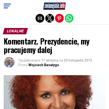
Exit mobile version
LOKALNE
Komentarz. Prezydencie, my
pracujemy dalej
Opublikowano
11 lat temu
na
20 listopada 2015
Przez
Wojciech Basałygo