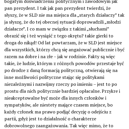
bogatym doświadczeniu politycznym i zawodowym jak
pan prezydent. I tak jak pan prezydent twierdzi, że
słyszy, że w SLD nie ma miejsca dla „starych działaczy” tak
ja słyszę, że do tej obecnej sytuacji doprowadzili „młodzi
działacze”. I co mam w związku z takimi „słuchami”
obrazić się i też wysiąść z tego okrętu? takie gierki to
droga do nikąd! Od lat powtarzam, że w SLD jest miejsce
dla wszystkich, którzy chcą się angażować publicznie i być
razem na dobre i na złe – jak w rodzinie. Fakty są więc
takie, że ludzie, którym z różnych powodów przestaje być
po drodze z daną formacją polityczną, otwierają się na
inne możliwości polityczne stając się politykami
niezależnymi i nazwijmy rzeczy po imieniu – jest to po
prostu dla nich politycznie bardziej opłacalne. Przykre i
nieakceptowalne być może dla innych członków i
sympatyków, ale niestety mające czasem miejsce, bo
każdy członek ma prawo podjąć decyzję o odejściu z
partii, gdyż jest to działalność o charakterze
dobrowolnego zaangażowania. Tak więc mimo, że to