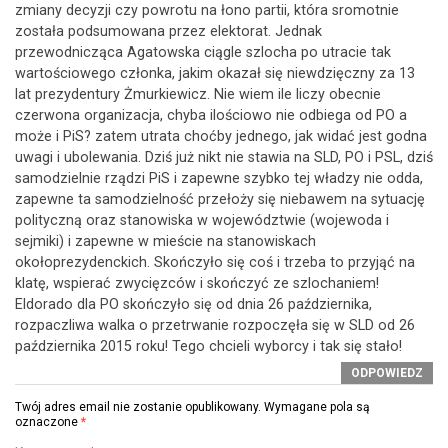
zmiany decyzji czy powrotu na łono partii, która sromotnie
została podsumowana przez elektorat. Jednak
przewodnicząca Agatowska ciągle szlocha po utracie tak
wartościowego członka, jakim okazał się niewdzięczny za 13
lat prezydentury Żmurkiewicz. Nie wiem ile liczy obecnie
czerwona organizacja, chyba ilościowo nie odbiega od PO a
może i PiS? zatem utrata choćby jednego, jak widać jest godna
uwagi i ubolewania. Dziś już nikt nie stawia na SLD, PO i PSL, dziś
samodzielnie rządzi PiS i zapewne szybko tej władzy nie odda,
zapewne ta samodzielność przełoży się niebawem na sytuację
polityczną oraz stanowiska w województwie (wojewoda i
sejmiki) i zapewne w mieście na stanowiskach
okołoprezydenckich. Skończyło się coś i trzeba to przyjąć na
klatę, wspierać zwycięzców i skończyć ze szlochaniem!
Eldorado dla PO skończyło się od dnia 26 października,
rozpaczliwa walka o przetrwanie rozpoczęła się w SLD od 26
października 2015 roku! Tego chcieli wyborcy i tak się stało!
ODPOWIEDZ
Twój adres email nie zostanie opublikowany.
Wymagane pola są
oznaczone
*