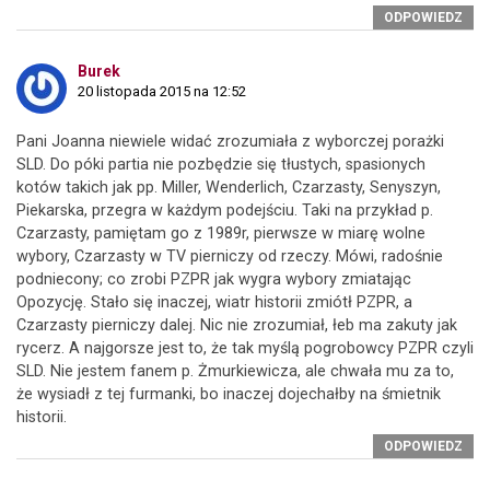
ODPOWIEDZ
Burek
20 listopada 2015 na 12:52
Pani Joanna niewiele widać zrozumiała z wyborczej porażki
SLD. Do póki partia nie pozbędzie się tłustych, spasionych
kotów takich jak pp. Miller, Wenderlich, Czarzasty, Senyszyn,
Piekarska, przegra w każdym podejściu. Taki na przykład p.
Czarzasty, pamiętam go z 1989r, pierwsze w miarę wolne
wybory, Czarzasty w TV pierniczy od rzeczy. Mówi, radośnie
podniecony; co zrobi PZPR jak wygra wybory zmiatając
Opozycję. Stało się inaczej, wiatr historii zmiótł PZPR, a
Czarzasty pierniczy dalej. Nic nie zrozumiał, łeb ma zakuty jak
rycerz. A najgorsze jest to, że tak myślą pogrobowcy PZPR czyli
SLD. Nie jestem fanem p. Żmurkiewicza, ale chwała mu za to,
że wysiadł z tej furmanki, bo inaczej dojechałby na śmietnik
historii.
ODPOWIEDZ