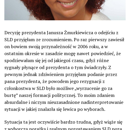
Decyzję prezydenta Janusza Żmurkiewicza o odejściu z
SLD przyjęłam ze zrozumieniem. Po raz pierwszy zawiesił
on bowiem swoją przynależność w 2006 roku, a w
ostatnim okresie w zasadzie mogę nawet powiedzieć, że
spodziewałam się jej od jakiegoś czasu, gdyż różne
sygnały płynące od prezydenta o tym świadczyły. Z
pewnym jednak zdziwieniem przyjęłam podanie przez
pana prezydenta, że powodem jego rezygnacji z
członkostwa w SLD było możliwe „wyrzucenie go za
burtę” naszej formacji politycznej. To moim zdaniem
absurdalne i niczym nieuzasadnione nadinterpretowanie
sytuacji w jakiej znalazła się lewica po wyborach.
Sytuacja ta jest oczywiście bardzo trudna, gdyż wiąże się
z wyborczą porażką i realnym pozostawaniem SLD poza