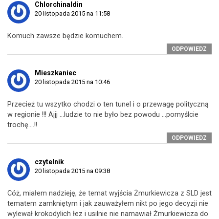
Chlorchinaldin
20 listopada 2015 na 11:58
Komuch zawsze będzie komuchem.
ODPOWIEDZ
Mieszkaniec
20 listopada 2015 na 10:46
Przecież tu wszytko chodzi o ten tunel i o przewagę polityczną
w regionie !!! Ajjj …ludzie to nie było bez powodu …pomyślcie
trochę….!!
ODPOWIEDZ
czytelnik
20 listopada 2015 na 09:38
Cóż, miałem nadzieję, że temat wyjścia Żmurkiewicza z SLD jest
tematem zamkniętym i jak zauważyłem nikt po jego decyzji nie
wylewał krokodylich łez i usilnie nie namawiał Żmurkiewicza do