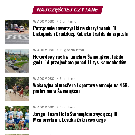
NAJCZĘŚCIEJ CZYTANE
WIADOMOŚCI
5 dni temu
Potrącenie rowerzystki na skrzyżowaniu 11
Listopada i Grodzkiej. Kobieta trafiła do szpitala
WIADOMOŚCI
19 godzin temu
Rekordowy ruch w tunelu w Świnoujściu. Już do
godz. 14 przejechało ponad 11 tys. samochodów
WIADOMOŚCI
5 dni temu
Wakacyjna atmosfera i sportowe emocje na 458.
parkrunie w Świnoujściu
WIADOMOŚCI
3 dni temu
Jarigol Team Flota Świnoujście zwycięzcą III
Memoriału im. Leszka Zakrzewskiego