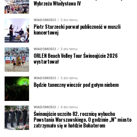
Wybrzeżu Władysława IV
WIADOMOŚCI
5 dni temu
Piotr Starzecki porwał publiczność w muszli
koncertowej
WIADOMOŚCI
5 dni temu
ORLEN Beach Volley Tour Świnoujście 2026
wystartował
WIADOMOŚCI
5 dni temu
Będzie taneczny wieczór pod gołym niebem
WIADOMOŚCI
4 dni temu
Świnoujście uczciło 82. rocznicę wybuchu
Powstania Warszawskiego. O godzinie „W” miasto
zatrzymało się w hołdzie Bohaterom