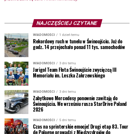
NAJCZĘŚCIEJ CZYTANE
WIADOMOŚCI
1 dzień temu
Rekordowy ruch w tunelu w Świnoujściu. Już do
godz. 14 przejechało ponad 11 tys. samochodów
WIADOMOŚCI
3 dni temu
Jarigol Team Flota Świnoujście zwycięzcą III
Memoriału im. Leszka Zakrzewskiego
WIADOMOŚCI
3 dni temu
Zabytkowe Mercedesy ponownie zawitają do
Świnoujścia. We wrześniu rusza StarDrive Poland
2026
WIADOMOŚCI
5 dni temu
Czas na sprinterskie emocje! Drugi etap 83. Tour
de Pologne prowadzi z Międzyzdrojów do