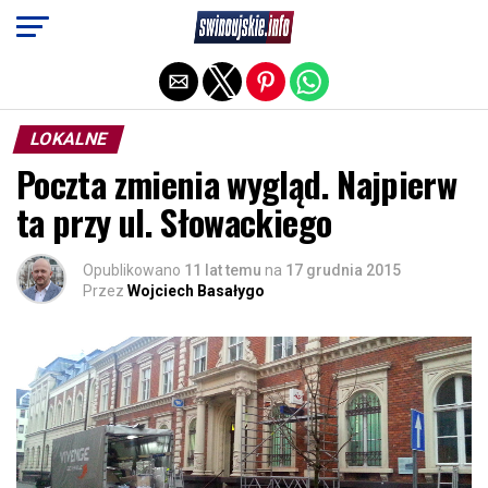
Exit mobile version
LOKALNE
Poczta zmienia wygląd. Najpierw
ta przy ul. Słowackiego
Opublikowano
11 lat temu
na
17 grudnia 2015
Przez
Wojciech Basałygo