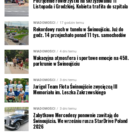
Potrącenie rowerzystki na skrzyżowaniu 11
Listopada i Grodzkiej. Kobieta trafiła do szpitala
WIADOMOŚCI
17 godzin temu
Rekordowy ruch w tunelu w Świnoujściu. Już do
godz. 14 przejechało ponad 11 tys. samochodów
WIADOMOŚCI
4 dni temu
Wakacyjna atmosfera i sportowe emocje na 458.
parkrunie w Świnoujściu
WIADOMOŚCI
3 dni temu
Jarigol Team Flota Świnoujście zwycięzcą III
Memoriału im. Leszka Zakrzewskiego
WIADOMOŚCI
3 dni temu
Zabytkowe Mercedesy ponownie zawitają do
Świnoujścia. We wrześniu rusza StarDrive Poland
2026