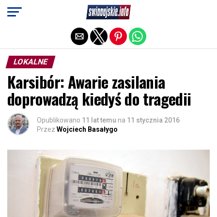
Exit mobile version
LOKALNE
Karsibór: Awarie zasilania
doprowadzą kiedyś do tragedii
Opublikowano
11 lat temu
na
11 stycznia 2016
Przez
Wojciech Basałygo