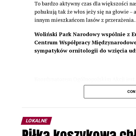
To bardzo aktywny czas dla większości na
pohukują tak że włos jeży się na głowie –
innym mieszkańcom lasów z przerażenia
Woliński Park Narodowy wspólnie z E
Centrum Współpracy Międzynarodowej
sympatyków ornitologii do wzięcia ud
Koordynatorem Ogólnopolskim Akcji jest 
odbędzie się w dniach
24 i 25 lutego 202
CON
plakacie. W programie m. in. prelekcja o b
przyrodnicze o sowach, nasłuchiwania só
parku.
LOKALNE
Wszystkich uczestników zapraszamy do ud
Piłka koszykowa c
rozpoznawanie głosów sów i wymianę dośw