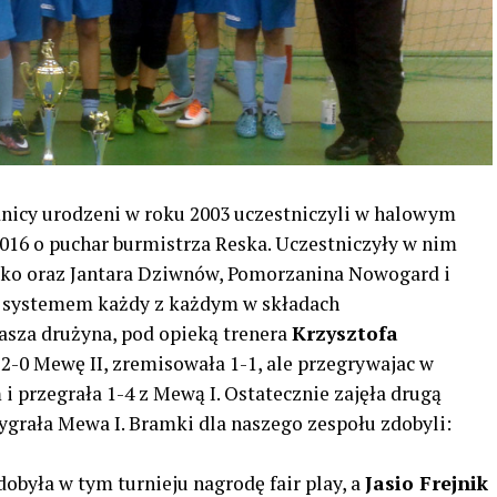
nicy urodzeni w roku 2003 uczestniczyli w halowym
2016 o puchar burmistrza Reska. Uczestniczyły w nim
sko oraz Jantara Dziwnów, Pomorzanina Nowogard i
ut systemem każdy z każdym w składach
asza drużyna, pod opieką trenera
Krzysztofa
 2-0 Mewę II, zremisowała 1-1, ale przegrywajac w
i przegrała 1-4 z Mewą I. Ostatecznie zajęła drugą
grała Mewa I. Bramki dla naszego zespołu zdobyli:
obyła w tym turnieju nagrodę fair play, a
Jasio Frejnik