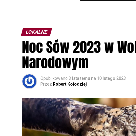
LOKALNE
Noc Sów 2023 w Wo
Narodowym
Opublikowano
3 lata temu
na
10 lutego 2023
Przez
Robert Kołodziej