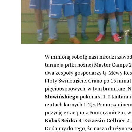
W minioną sobotę nasi młodzi zawod
turnieju piłki nożnej Master Camps 
dwa zespoły gospodarzy tj. Mewy Re
Floty Świnoujście. Grano po 15 min
pięcioosobowych, w tym bramkarz. N
Słowińskiego
pokonała 1-0 Jantara i
rzutach karnych 1-2, z Pomorzaninem 
pozycję ex aequo z Pomorzaninem, wy
Kubuś Scirka
4 i
Grzesio Cellner
2.
Dodajmy do tego, że nasza drużyna zd