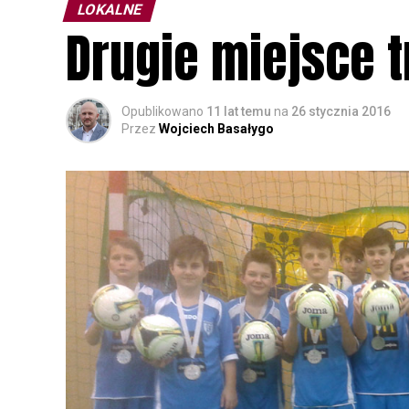
LOKALNE
Drugie miejsce 
Opublikowano
11 lat temu
na
26 stycznia 2016
Przez
Wojciech Basałygo