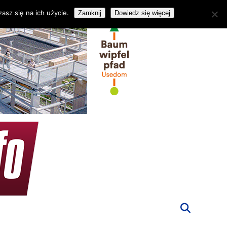
asz się na ich użycie.
Zamknij
Dowiedz się więcej