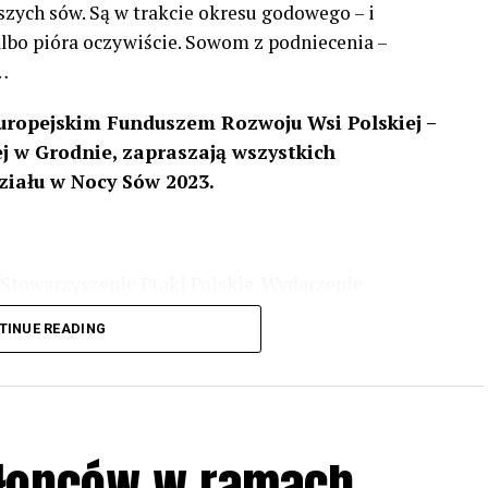
szych sów. Są w trakcie okresu godowego – i
 albo pióra oczywiście. Sowom z podniecenia –
…
uropejskim Funduszem Rozwoju Wsi Polskiej –
 w Grodnie, zapraszają wszystkich
ziału w Nocy Sów 2023.
Stowarzyszenie Ptaki Polskie. Wydarzenie
3 r
. wg harmonogramu przedstawionego na
TINUE READING
iologii i zwyczajach sów, wystawy, quizy
w w terenie – w wybranych punktach terenowych
ziału w Akcji, włączenia się w aktywne
hłopców w ramach
iadczeń przy grillu.
Na wydarzenie obowiązują