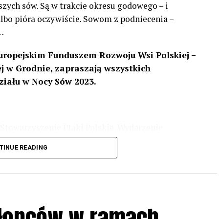
szych sów. Są w trakcie okresu godowego – i
 albo pióra oczywiście. Sowom z podniecenia –
…
uropejskim Funduszem Rozwoju Wsi Polskiej –
 w Grodnie, zapraszają wszystkich
ziału w Nocy Sów 2023.
Stowarzyszenie Ptaki Polskie. Wydarzenie
3 r
. wg harmonogramu przedstawionego na
TINUE READING
iologii i zwyczajach sów, wystawy, quizy
w w terenie – w wybranych punktach terenowych
ziału w Akcji, włączenia się w aktywne
hłopców w ramach
iadczeń przy grillu.
Na wydarzenie obowiązują