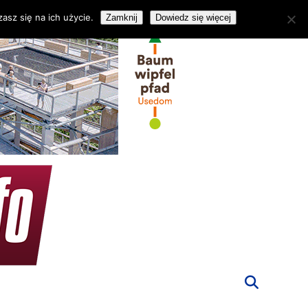
asz się na ich użycie.
Zamknij
Dowiedz się więcej