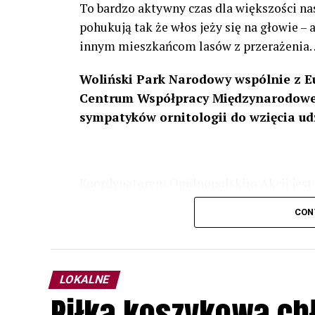
To bardzo aktywny czas dla większości na
pohukują tak że włos jeży się na głowie –
innym mieszkańcom lasów z przerażenia
Woliński Park Narodowy wspólnie z E
Centrum Współpracy Międzynarodowej
sympatyków ornitologii do wzięcia ud
Koordynatorem Ogólnopolskim Akcji jest 
odbędzie się w dniach
24 i 25 lutego 202
CON
plakacie. W programie m. in. prelekcja o b
przyrodnicze o sowach, nasłuchiwania só
parku.
LOKALNE
Wszystkich uczestników zapraszamy do ud
Piłka koszykowa c
rozpoznawanie głosów sów i wymianę dośw