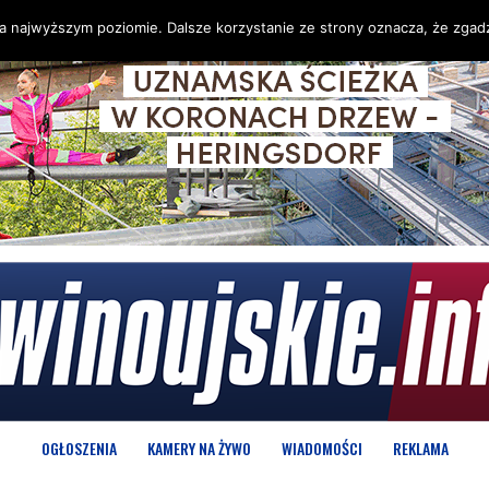
na najwyższym poziomie. Dalsze korzystanie ze strony oznacza, że zgadz
OGŁOSZENIA
KAMERY NA ŻYWO
WIADOMOŚCI
REKLAMA