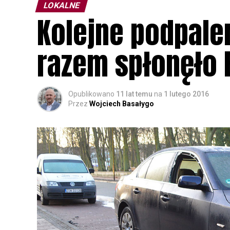
LOKALNE
Kolejne podpal
razem spłonęło
Opublikowano
11 lat temu
na
1 lutego 2016
Przez
Wojciech Basałygo