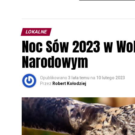
LOKALNE
Noc Sów 2023 w Wo
Narodowym
Opublikowano
3 lata temu
na
10 lutego 2023
Przez
Robert Kołodziej