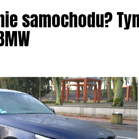
enie samochodu? Ty
 BMW