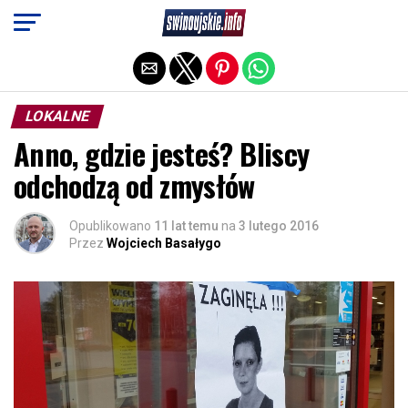
Exit mobile version
LOKALNE
Anno, gdzie jesteś? Bliscy
odchodzą od zmysłów
Opublikowano
11 lat temu
na
3 lutego 2016
Przez
Wojciech Basałygo