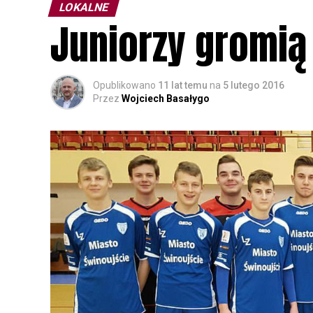
LOKALNE
Juniorzy gromią
Opublikowano
11 lat temu
na
5 lutego 2016
Przez
Wojciech Basałygo