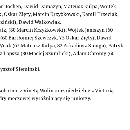
skar Bochen, Dawid Damazyn, Mateusz Kulpa, Wojtek
 Oskar Zięty, Marcin Krzyżkowski, Kamil Trzeciak,
ziński), Dawid Walkowiak.
atz, (80 Marcin Krzyżkowski), Wojtek Janiszyn (60
(60 Bartłomiej Szewczyk, 75 Oskar Zięty), Dawid
Wnuk (67 Mateusz Kulpa, 82 Arkadiusz Smuga), Patryk
z Łapsza (80 Maciej Szumlicki), Adam Chromy (60
ysztof Siemiński.
sobotnie z Vinetą Wolin oraz niedzielne z Victorią
dry meczowej wyróżniający się juniorzy.