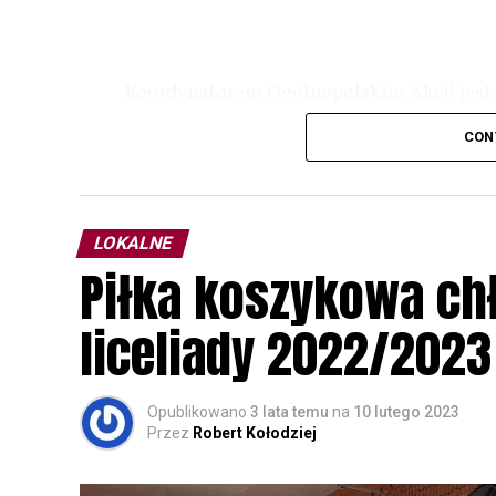
Koordynatorem Ogólnopolskim Akcji jest 
odbędzie się w dniach
24 i 25 lutego 202
CON
plakacie. W programie m. in. prelekcja o b
przyrodnicze o sowach, nasłuchiwania só
parku.
LOKALNE
Wszystkich uczestników zapraszamy do ud
Piłka koszykowa c
rozpoznawanie głosów sów i wymianę dośw
zapisy.
liceliady 2022/2023
Opublikowano
3 lata temu
na
10 lutego 2023
Przez
Robert Kołodziej