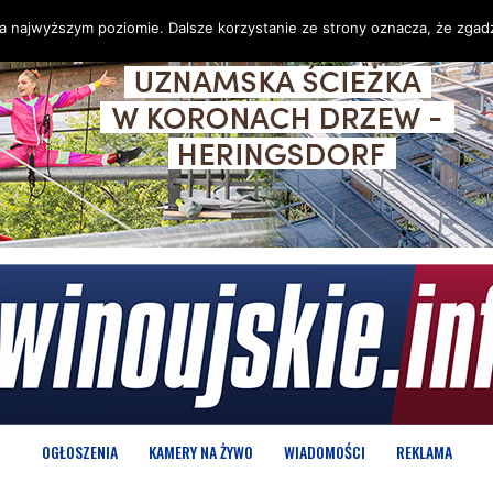
na najwyższym poziomie. Dalsze korzystanie ze strony oznacza, że zgadz
OGŁOSZENIA
KAMERY NA ŻYWO
WIADOMOŚCI
REKLAMA