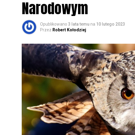
Narodowym
Opublikowano
3 lata temu
na
10 lutego 2023
Przez
Robert Kołodziej