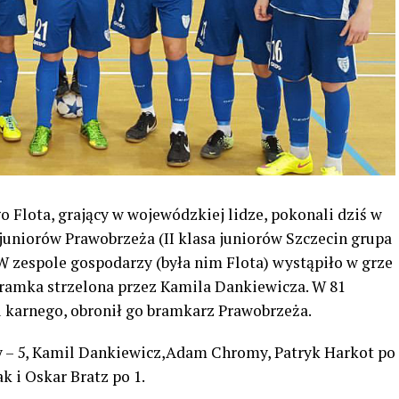
 Flota, grający w wojewódzkiej lidze, pokonali dziś w
juniorów Prawobrzeża (II klasa juniorów Szczecin grupa
. W zespole gospodarzy (była nim Flota) wystąpiło w grze
ramka strzelona przez Kamila Dankiewicza. W 81
u karnego, obronił go bramkarz Prawobrzeża.
ty – 5, Kamil Dankiewicz,Adam Chromy, Patryk Harkot po
k i Oskar Bratz po 1.