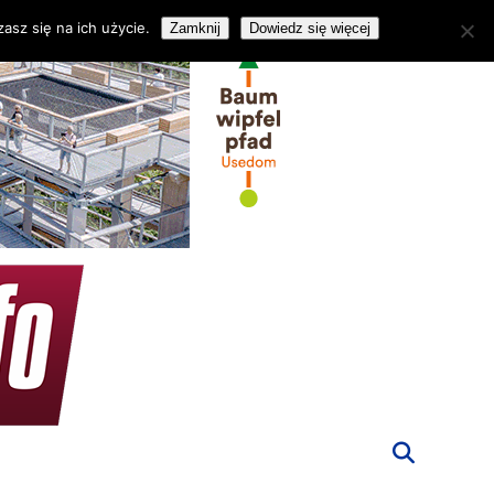
asz się na ich użycie.
Zamknij
Dowiedz się więcej