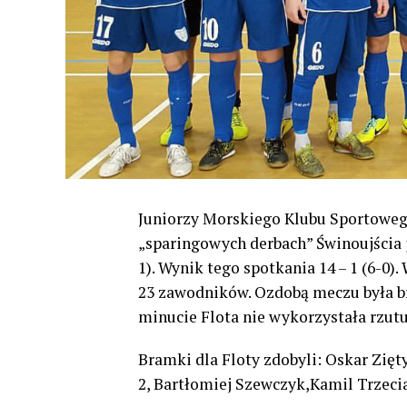
Juniorzy Morskiego Klubu Sportowego
„sparingowych derbach” Świnoujścia 
1). Wynik tego spotkania 14 – 1 (6-0)
23 zawodników. Ozdobą meczu była b
minucie Flota nie wykorzystała rzut
Bramki dla Floty zdobyli: Oskar Zię
2, Bartłomiej Szewczyk,Kamil Trzecia