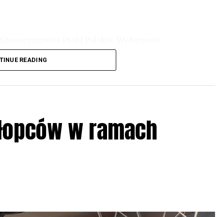
Stowarzyszenie Ptaki Polskie. Wydarzenie
3 r
. wg harmonogramu przedstawionego na
TINUE READING
iologii i zwyczajach sów, wystawy, quizy
w w terenie – w wybranych punktach terenowych
ziału w Akcji, włączenia się w aktywne
hłopców w ramach
iadczeń przy grillu.
Na wydarzenie obowiązują