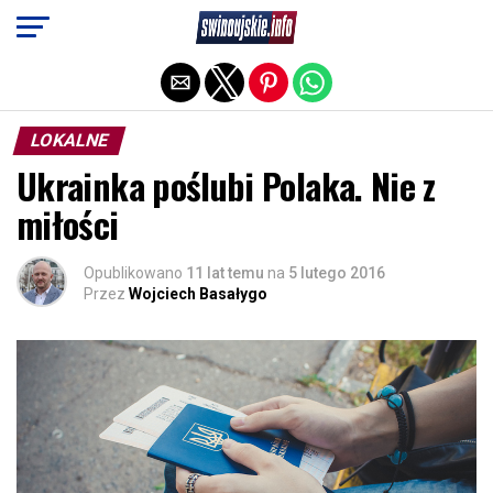
Exit mobile version
LOKALNE
Ukrainka poślubi Polaka. Nie z
miłości
Opublikowano
11 lat temu
na
5 lutego 2016
Przez
Wojciech Basałygo