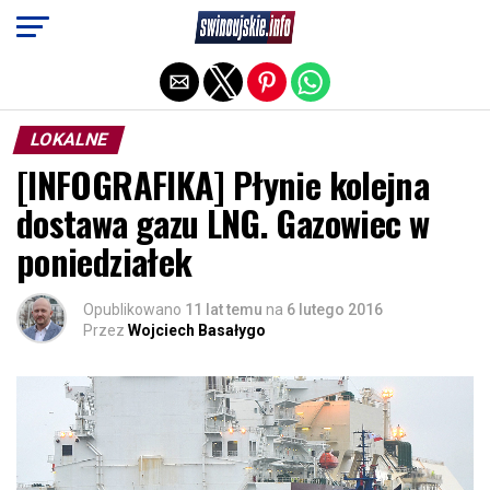
Exit mobile version
LOKALNE
[INFOGRAFIKA] Płynie kolejna
dostawa gazu LNG. Gazowiec w
poniedziałek
Opublikowano
11 lat temu
na
6 lutego 2016
Przez
Wojciech Basałygo