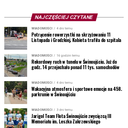
NAJCZĘŚCIEJ CZYTANE
WIADOMOŚCI
4 dni temu
Potrącenie rowerzystki na skrzyżowaniu 11
Listopada i Grodzkiej. Kobieta trafiła do szpitala
WIADOMOŚCI
16 godzin temu
Rekordowy ruch w tunelu w Świnoujściu. Już do
godz. 14 przejechało ponad 11 tys. samochodów
WIADOMOŚCI
4 dni temu
Wakacyjna atmosfera i sportowe emocje na 458.
parkrunie w Świnoujściu
WIADOMOŚCI
3 dni temu
Jarigol Team Flota Świnoujście zwycięzcą III
Memoriału im. Leszka Zakrzewskiego