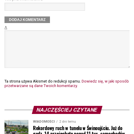
Δ
Ta strona używa Akismet do redukcji spamu.
Dowiedz się, w jaki sposób
przetwarzane są dane Twoich komentarzy.
NAJCZĘŚCIEJ CZYTANE
WIADOMOŚCI
2 dni temu
Rekordowy ruch w tunelu w Świnoujściu. Już do
godz. 14 przejechało ponad 11 tys. samochodów