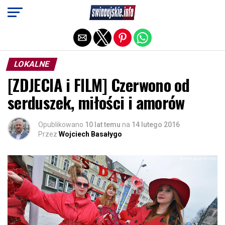
Exit mobile version
LOKALNE
[ZDJECIA i FILM] Czerwono od
serduszek, miłości i amorów
Opublikowano
10 lat temu
na
14 lutego 2016
Przez
Wojciech Basałygo