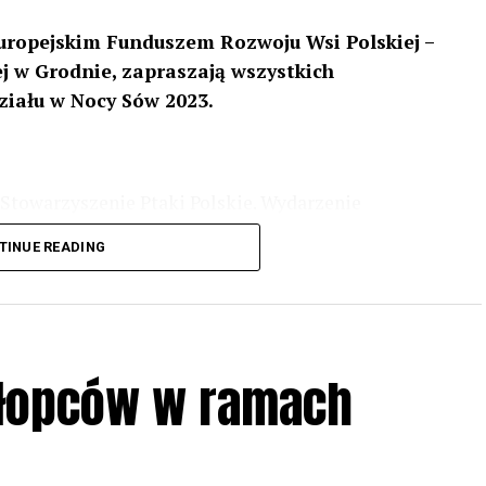
uropejskim Funduszem Rozwoju Wsi Polskiej –
 w Grodnie, zapraszają wszystkich
ziału w Nocy Sów 2023.
Stowarzyszenie Ptaki Polskie. Wydarzenie
3 r
. wg harmonogramu przedstawionego na
TINUE READING
iologii i zwyczajach sów, wystawy, quizy
w w terenie – w wybranych punktach terenowych
ziału w Akcji, włączenia się w aktywne
hłopców w ramach
iadczeń przy grillu.
Na wydarzenie obowiązują