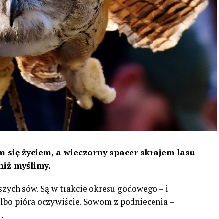
 się życiem, a wieczorny spacer skrajem lasu
niż myślimy.
szych sów. Są w trakcie okresu godowego – i
 albo pióra oczywiście. Sowom z podniecenia –
…