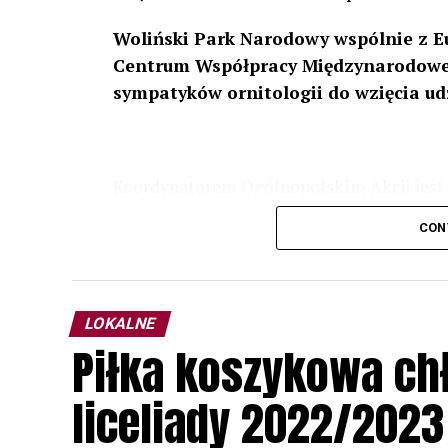
Woliński Park Narodowy wspólnie z E
Centrum Współpracy Międzynarodowej
sympatyków ornitologii do wzięcia ud
Koordynatorem Ogólnopolskim Akcji jest 
odbędzie się w dniach
24 i 25 lutego 202
CON
plakacie. W programie m. in. prelekcja o b
przyrodnicze o sowach, nasłuchiwania só
parku.
LOKALNE
Wszystkich uczestników zapraszamy do ud
Piłka koszykowa c
rozpoznawanie głosów sów i wymianę dośw
zapisy.
liceliady 2022/2023