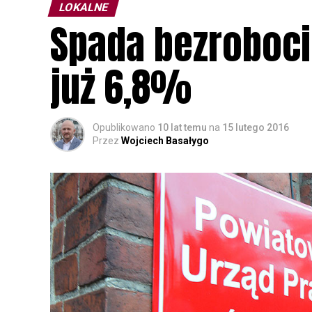
LOKALNE
Spada bezroboci
już 6,8%
Opublikowano
10 lat temu
na
15 lutego 2016
Przez
Wojciech Basałygo