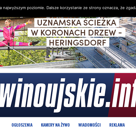
na najwyższym poziomie. Dalsze korzystanie ze strony oznacza, że zgadz
OGŁOSZENIA
KAMERY NA ŻYWO
WIADOMOŚCI
REKLAMA