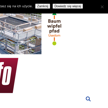
asz się na ich użycie.
Zamknij
Dowiedz się więcej