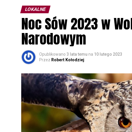
LOKALNE
Noc Sów 2023 w Wo
Narodowym
Opublikowano
3 lata temu
na
10 lutego 2023
Przez
Robert Kołodziej