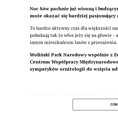
Noc Sów pachnie już wiosną i budzącym
może okazać się bardziej pasjonujący 
To bardzo aktywny czas dla większości na
pohukują tak że włos jeży się na głowie –
innym mieszkańcom lasów z przerażenia
Woliński Park Narodowy wspólnie z E
Centrum Współpracy Międzynarodowej
sympatyków ornitologii do wzięcia ud
Koordynatorem Ogólnopolskim Akcji jest 
odbędzie się w dniach
24 i 25 lutego 202
CON
plakacie. W programie m. in. prelekcja o b
przyrodnicze o sowach, nasłuchiwania só