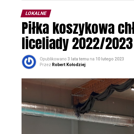
parku.
LOKALNE
Wszystkich uczestników zapraszamy do ud
Piłka koszykowa c
rozpoznawanie głosów sów i wymianę dośw
zapisy.
liceliady 2022/2023
Opublikowano
3 lata temu
na
10 lutego 2023
Przez
Robert Kołodziej