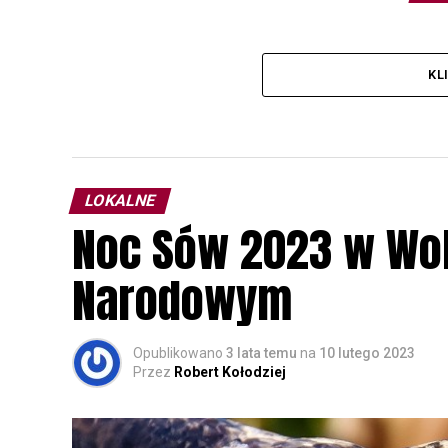
KL
LOKALNE
Noc Sów 2023 w Wo
Narodowym
Opublikowano
3 lata temu
na
10 lutego 2023
Przez
Robert Kołodziej