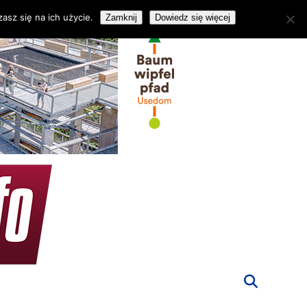
asz się na ich użycie.
Zamknij
Dowiedz się więcej