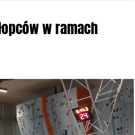
ziału w Akcji, włączenia się w aktywne
hłopców w ramach
iadczeń przy grillu.
Na wydarzenie obowiązują