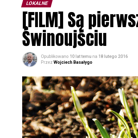
LOKALNE
[FILM] Są pierw
Świnoujściu
Opublikowano
10 lat temu
na
18 lutego 2016
Przez
Wojciech Basałygo