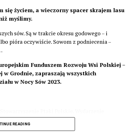
 się życiem, a wieczorny spacer skrajem lasu
niż myślimy.
szych sów. Są w trakcie okresu godowego – i
 albo pióra oczywiście. Sowom z podniecenia –
…
uropejskim Funduszem Rozwoju Wsi Polskiej –
 w Grodnie, zapraszają wszystkich
ziału w Nocy Sów 2023.
Stowarzyszenie Ptaki Polskie. Wydarzenie
3 r
. wg harmonogramu przedstawionego na
TINUE READING
iologii i zwyczajach sów, wystawy, quizy
w w terenie – w wybranych punktach terenowych