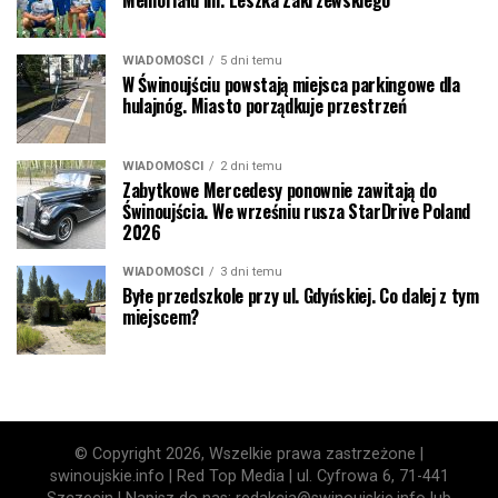
Memoriału im. Leszka Zakrzewskiego
WIADOMOŚCI
5 dni temu
W Świnoujściu powstają miejsca parkingowe dla
hulajnóg. Miasto porządkuje przestrzeń
WIADOMOŚCI
2 dni temu
Zabytkowe Mercedesy ponownie zawitają do
Świnoujścia. We wrześniu rusza StarDrive Poland
2026
WIADOMOŚCI
3 dni temu
Byłe przedszkole przy ul. Gdyńskiej. Co dalej z tym
miejscem?
© Copyright 2026, Wszelkie prawa zastrzeżone |
swinoujskie.info | Red Top Media | ul. Cyfrowa 6, 71-441