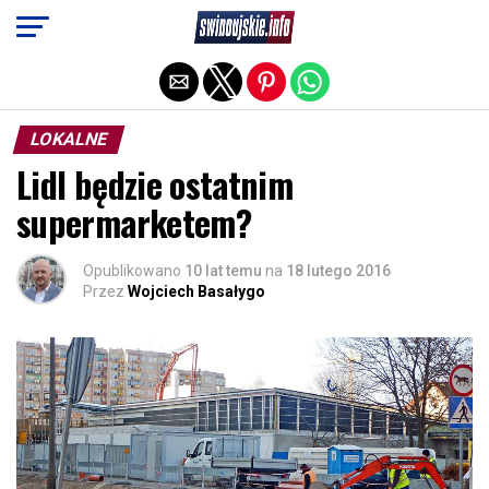
Exit mobile version
LOKALNE
Lidl będzie ostatnim
supermarketem?
Opublikowano
10 lat temu
na
18 lutego 2016
Przez
Wojciech Basałygo