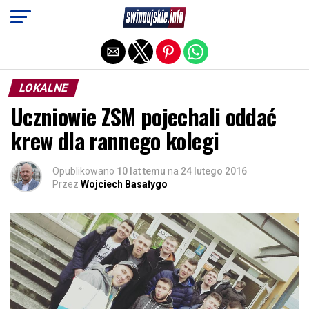
Exit mobile version
LOKALNE
Uczniowie ZSM pojechali oddać
krew dla rannego kolegi
Opublikowano
10 lat temu
na
24 lutego 2016
Przez
Wojciech Basałygo