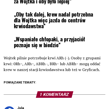
za Wojtka i oby było lepiej”
„Oby tak dalej, krew nadal potrzebna
dla Wojtka więc jazda do centrów
krwiodawstwa”
„Wspaniałe chłopaki, a przyjaciół
poznaje się w biedzie”
Wojtek pilnie potrzebuje krwi ARh (-). Osoby z grupami
krwi: 0Rh−, ARh−, ABRh -, BRh− lub ABRh− mogą oddać
krew w naszej stacji krwiodawstwa lub też w Gryficach.
POWIĄZANE TEMATY:
1 KOMENTARZ
Jula