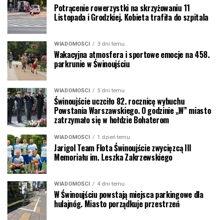
Potrącenie rowerzystki na skrzyżowaniu 11
Listopada i Grodzkiej. Kobieta trafiła do szpitala
WIADOMOŚCI
3 dni temu
Wakacyjna atmosfera i sportowe emocje na 458.
parkrunie w Świnoujściu
WIADOMOŚCI
5 dni temu
Świnoujście uczciło 82. rocznicę wybuchu
Powstania Warszawskiego. O godzinie „W” miasto
zatrzymało się w hołdzie Bohaterom
WIADOMOŚCI
1 dzień temu
Jarigol Team Flota Świnoujście zwycięzcą III
Memoriału im. Leszka Zakrzewskiego
WIADOMOŚCI
4 dni temu
W Świnoujściu powstają miejsca parkingowe dla
hulajnóg. Miasto porządkuje przestrzeń