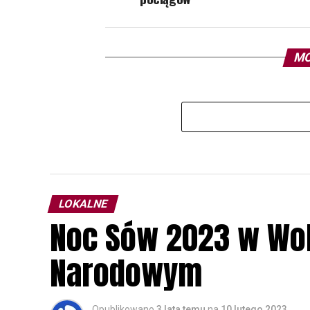
MO
LOKALNE
Noc Sów 2023 w Wo
Narodowym
Opublikowano
3 lata temu
na
10 lutego 2023