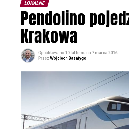
LOKALNE
Pendolino pojed
Krakowa
Opublikowano
10 lat temu
na
7 marca 2016
Przez
Wojciech Basałygo