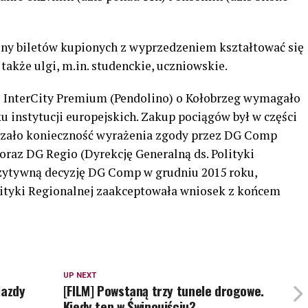
eny biletów kupionych z wyprzedzeniem kształtować się
 także ulgi, m.in. studenckie, uczniowskie.
s InterCity Premium (Pendolino) o Kołobrzeg wymagało
 instytucji europejskich. Zakup pociągów był w części
czało konieczność wyrażenia zgody przez DG Comp
 oraz DG Regio (Dyrekcję Generalną ds. Polityki
ozytywną decyzję DG Comp w grudniu 2015 roku,
lityki Regionalnej zaakceptowała wniosek z końcem
UP NEXT
jazdy
[FILM] Powstaną trzy tunele drogowe.
Kiedy ten w Świnoujściu?