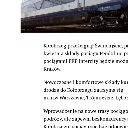
Kołobrzeg prześcignął Świnoujście, p
kwietnia składy pociągu Pendolino p
pociągami PKP Intercity będzie możn
Kraków.
Nowoczesne i komfortowe składy kur
drodze do Kołobrzegu zatrzyma się
m.in.w Warszawie, Trójmieście, Lębor
Wprowadzenie na nowe trasy pociągó
podróży, ale zapewni bezkonkurencyj
Kołobrzegu, pociąg pojedzie odpowie