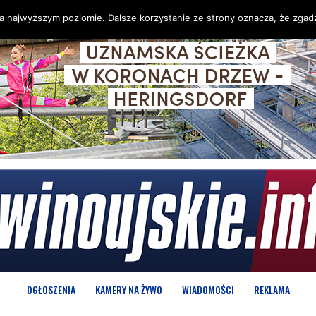
na najwyższym poziomie. Dalsze korzystanie ze strony oznacza, że zgadz
OGŁOSZENIA
KAMERY NA ŻYWO
WIADOMOŚCI
REKLAMA