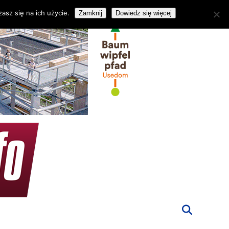
asz się na ich użycie.
Zamknij
Dowiedz się więcej