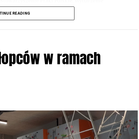
Stowarzyszenie Ptaki Polskie. Wydarzenie
3 r
. wg harmonogramu przedstawionego na
TINUE READING
iologii i zwyczajach sów, wystawy, quizy
w w terenie – w wybranych punktach terenowych
ziału w Akcji, włączenia się w aktywne
hłopców w ramach
iadczeń przy grillu.
Na wydarzenie obowiązują