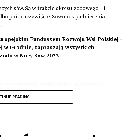
szych sów. Są w trakcie okresu godowego – i
 albo pióra oczywiście. Sowom z podniecenia –
…
uropejskim Funduszem Rozwoju Wsi Polskiej –
 w Grodnie, zapraszają wszystkich
ziału w Nocy Sów 2023.
Stowarzyszenie Ptaki Polskie. Wydarzenie
3 r
. wg harmonogramu przedstawionego na
TINUE READING
iologii i zwyczajach sów, wystawy, quizy
w w terenie – w wybranych punktach terenowych
ziału w Akcji, włączenia się w aktywne