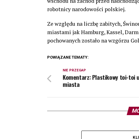
wschodu na zachód przed nadchodząc
robotnicy narodowości polskiej.
Ze względu na liczbę zabitych, Świno
miastami jak Hamburg, Kassel, Darms
pochowanych zostało na wzgórzu Golm
POWIĄZANE TEMATY:
NIE PRZEGAP
Komentarz: Plastikowy toi-toi 
miasta
MO
KL