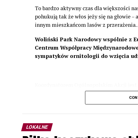
To bardzo aktywny czas dla większości na
pohukują tak że włos jeży się na głowie –
innym mieszkańcom lasów z przerażenia
Woliński Park Narodowy wspólnie z E
Centrum Współpracy Międzynarodowej
sympatyków ornitologii do wzięcia ud
Koordynatorem Ogólnopolskim Akcji jest 
odbędzie się w dniach
24 i 25 lutego 202
CON
plakacie. W programie m. in. prelekcja o b
przyrodnicze o sowach, nasłuchiwania só
parku.
LOKALNE
Wszystkich uczestników zapraszamy do ud