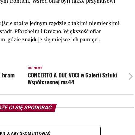
ym frontem. Wśród ofiar byli także przymusowi
ujście stoi w jednym rzędzie z takimi niemieckimi
tadt, Pforzheim i Drezno. Większość ofiar
, gdzie znajduje się miejsce ich pamięci.
UP NEXT
u bram
CONCERTO A DUE VOCI w Galerii Sztuki
Współczesnej ms44
ŻE CI SIĘ SPODOBAĆ
IKNIJ, ABY SKOMENTOWAĆ