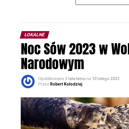
LOKALNE
Noc Sów 2023 w Wo
Narodowym
Opublikowano
3 lata temu
na
10 lutego 2023
Przez
Robert Kołodziej