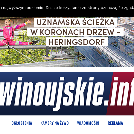
na najwyższym poziomie. Dalsze korzystanie ze strony oznacza, że zgadz
OGŁOSZENIA
KAMERY NA ŻYWO
WIADOMOŚCI
REKLAMA