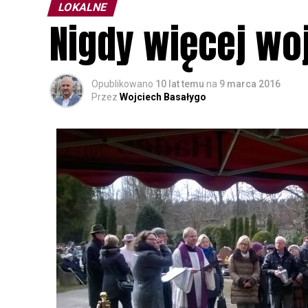
LOKALNE
Nigdy więcej wo
Opublikowano
10 lat temu
na
9 marca 2016
Przez
Wojciech Basałygo