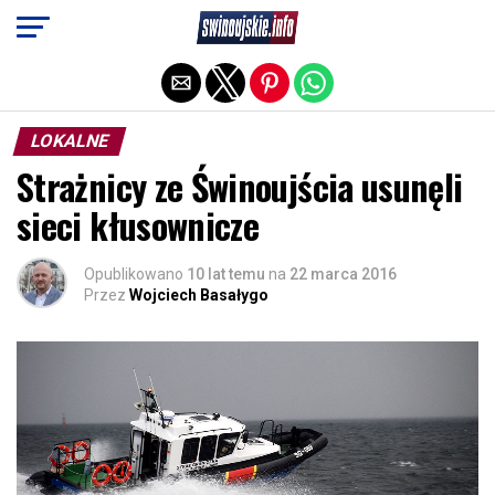
Exit mobile version
LOKALNE
Strażnicy ze Świnoujścia usunęli
sieci kłusownicze
Opublikowano
10 lat temu
na
22 marca 2016
Przez
Wojciech Basałygo