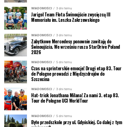
WIADOMOŚCI
3 dni temu
Jarigol Team Flota Świnoujście zwycięzcą III
Memoriału im. Leszka Zakrzewskiego
WIADOMOŚCI
3 dni temu
Zabytkowe Mercedesy ponownie zawitają do
Świnoujścia. We wrześniu rusza StarDrive Poland
2026
WIADOMOŚCI
5 dni temu
Czas na sprinterskie emocje! Drugi etap 83. Tour
de Pologne prowadzi z Międzyzdrojów do
Szczecina
WIADOMOŚCI
3 dni temu
Hat-trick Jonathana Milana! Za nami 3. etap 83.
Tour de Pologne UCI WorldTour
WIADOMOŚCI
5 dni temu
Byłe przedszkole przy ul. Gdyńskiej. Co dalej z tym