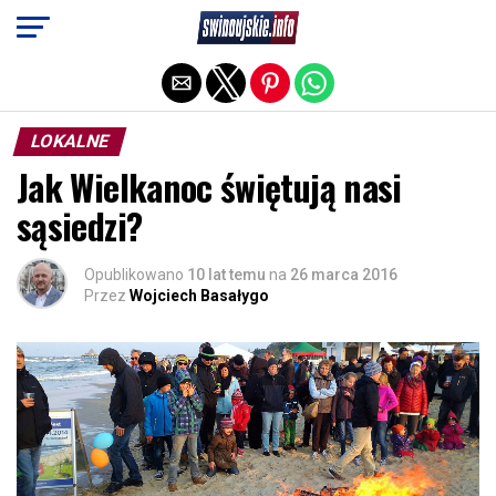
Exit mobile version
LOKALNE
Jak Wielkanoc świętują nasi
sąsiedzi?
Opublikowano
10 lat temu
na
26 marca 2016
Przez
Wojciech Basałygo