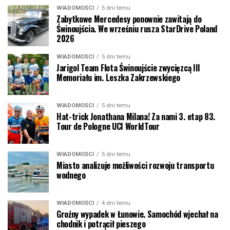
WIADOMOŚCI
5 dni temu
Zabytkowe Mercedesy ponownie zawitają do
Świnoujścia. We wrześniu rusza StarDrive Poland
2026
WIADOMOŚCI
5 dni temu
Jarigol Team Flota Świnoujście zwycięzcą III
Memoriału im. Leszka Zakrzewskiego
WIADOMOŚCI
5 dni temu
Hat-trick Jonathana Milana! Za nami 3. etap 83.
Tour de Pologne UCI WorldTour
WIADOMOŚCI
5 dni temu
Miasto analizuje możliwości rozwoju transportu
wodnego
WIADOMOŚCI
4 dni temu
Groźny wypadek w Łunowie. Samochód wjechał na
chodnik i potrącił pieszego