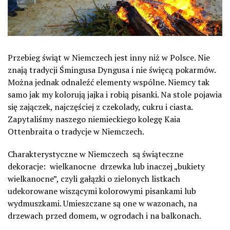
Przebieg świąt w Niemczech jest inny niż w Polsce. Nie
znają tradycji Śmingusa Dyngusa i nie święcą pokarmów.
Można jednak odnaleźć elementy wspólne. Niemcy tak
samo jak my kolorują jajka i robią pisanki. Na stole pojawia
się zajączek, najczęściej z czekolady, cukru i ciasta.
Zapytaliśmy naszego niemieckiego kolegę Kaia
Ottenbraita o tradycje w Niemczech.
Charakterystyczne w Niemczech są świąteczne
dekoracje: wielkanocne drzewka lub inaczej „bukiety
wielkanocne”, czyli gałązki o zielonych listkach
udekorowane wiszącymi kolorowymi pisankami lub
wydmuszkami. Umieszczane są one w wazonach, na
drzewach przed domem, w ogrodach i na balkonach.