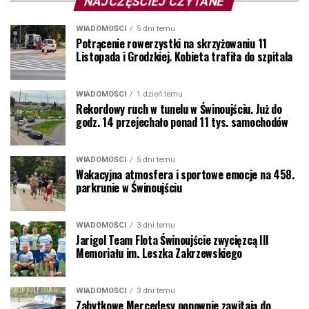
NAJCZĘŚCIEJ CZYTANE
WIADOMOŚCI
5 dni temu
Potrącenie rowerzystki na skrzyżowaniu 11
Listopada i Grodzkiej. Kobieta trafiła do szpitala
WIADOMOŚCI
1 dzień temu
Rekordowy ruch w tunelu w Świnoujściu. Już do
godz. 14 przejechało ponad 11 tys. samochodów
WIADOMOŚCI
5 dni temu
Wakacyjna atmosfera i sportowe emocje na 458.
parkrunie w Świnoujściu
WIADOMOŚCI
3 dni temu
Jarigol Team Flota Świnoujście zwycięzcą III
Memoriału im. Leszka Zakrzewskiego
WIADOMOŚCI
3 dni temu
Zabytkowe Mercedesy ponownie zawitają do