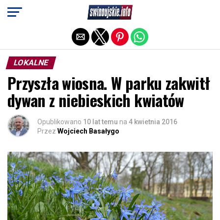
Exit mobile version
LOKALNE
Przyszła wiosna. W parku zakwitł
dywan z niebieskich kwiatów
Opublikowano
10 lat temu
na
4 kwietnia 2016
Przez
Wojciech Basałygo