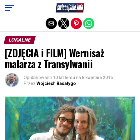
Exit mobile version
LOKALNE
[ZDJĘCIA i FILM] Wernisaż
malarza z Transylwanii
Opublikowano
10 lat temu
na
8 kwietnia 2016
Przez
Wojciech Basałygo