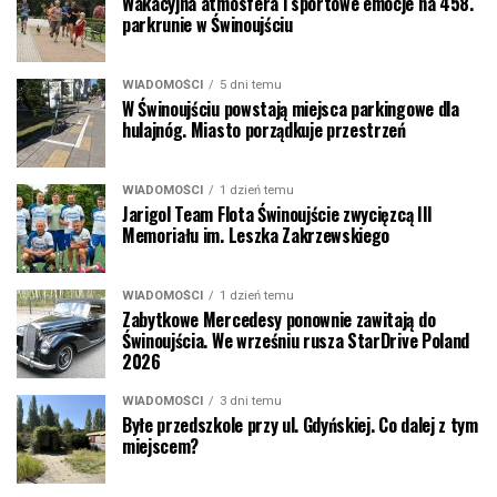
Wakacyjna atmosfera i sportowe emocje na 458.
parkrunie w Świnoujściu
WIADOMOŚCI
5 dni temu
W Świnoujściu powstają miejsca parkingowe dla
hulajnóg. Miasto porządkuje przestrzeń
WIADOMOŚCI
1 dzień temu
Jarigol Team Flota Świnoujście zwycięzcą III
Memoriału im. Leszka Zakrzewskiego
WIADOMOŚCI
1 dzień temu
Zabytkowe Mercedesy ponownie zawitają do
Świnoujścia. We wrześniu rusza StarDrive Poland
2026
WIADOMOŚCI
3 dni temu
Byłe przedszkole przy ul. Gdyńskiej. Co dalej z tym
miejscem?