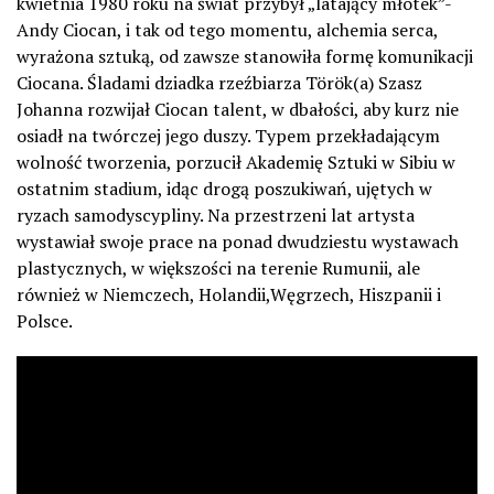
kwietnia 1980 roku na świat przybył „latający młotek”-
Andy Ciocan, i tak od tego momentu, alchemia serca,
wyrażona sztuką, od zawsze stanowiła formę komunikacji
Ciocana. Śladami dziadka rzeźbiarza Török(a) Szasz
Johanna rozwijał Ciocan talent, w dbałości, aby kurz nie
osiadł na twórczej jego duszy. Typem przekładającym
wolność tworzenia, porzucił Akademię Sztuki w Sibiu w
ostatnim stadium, idąc drogą poszukiwań, ujętych w
ryzach samodyscypliny. Na przestrzeni lat artysta
wystawiał swoje prace na ponad dwudziestu wystawach
plastycznych, w większości na terenie Rumunii, ale
również w Niemczech, Holandii,Węgrzech, Hiszpanii i
Polsce.