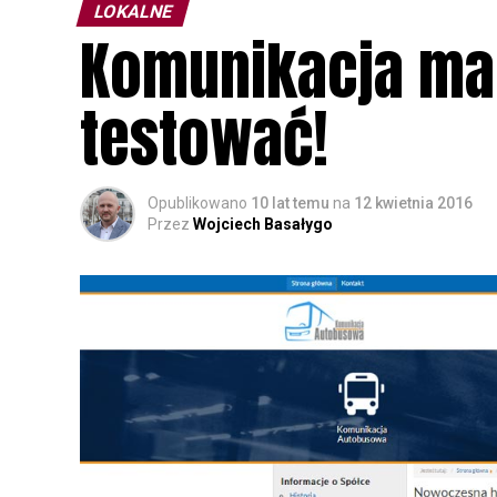
LOKALNE
Komunikacja ma 
testować!
Opublikowano
10 lat temu
na
12 kwietnia 2016
Przez
Wojciech Basałygo