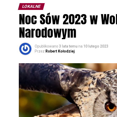
LOKALNE
Noc Sów 2023 w Wo
Narodowym
Opublikowano
3 lata temu
na
10 lutego 2023
Przez
Robert Kołodziej