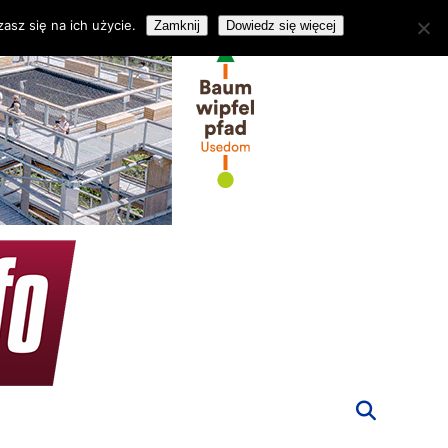
asz się na ich użycie.
Zamknij
Dowiedz się więcej