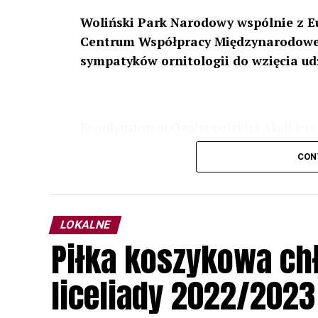
Woliński Park Narodowy wspólnie z E
Centrum Współpracy Międzynarodowej
sympatyków ornitologii do wzięcia ud
Koordynatorem Ogólnopolskim Akcji jest 
odbędzie się w dniach
24 i 25 lutego 202
CON
plakacie. W programie m. in. prelekcja o b
przyrodnicze o sowach, nasłuchiwania só
parku.
LOKALNE
Wszystkich uczestników zapraszamy do ud
Piłka koszykowa c
rozpoznawanie głosów sów i wymianę dośw
zapisy.
liceliady 2022/2023