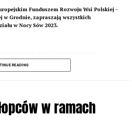
uropejskim Funduszem Rozwoju Wsi Polskiej –
 w Grodnie, zapraszają wszystkich
ziału w Nocy Sów 2023.
Stowarzyszenie Ptaki Polskie. Wydarzenie
3 r
. wg harmonogramu przedstawionego na
TINUE READING
iologii i zwyczajach sów, wystawy, quizy
w w terenie – w wybranych punktach terenowych
ziału w Akcji, włączenia się w aktywne
hłopców w ramach
iadczeń przy grillu.
Na wydarzenie obowiązują