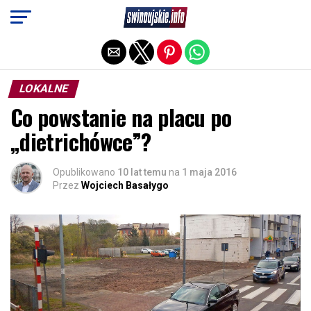
Exit mobile version
LOKALNE
Co powstanie na placu po
„dietrichówce”?
Opublikowano
10 lat temu
na
1 maja 2016
Przez
Wojciech Basałygo