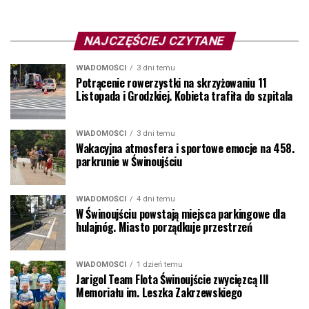
NAJCZĘŚCIEJ CZYTANE
WIADOMOŚCI
3 dni temu
Potrącenie rowerzystki na skrzyżowaniu 11
Listopada i Grodzkiej. Kobieta trafiła do szpitala
WIADOMOŚCI
3 dni temu
Wakacyjna atmosfera i sportowe emocje na 458.
parkrunie w Świnoujściu
WIADOMOŚCI
4 dni temu
W Świnoujściu powstają miejsca parkingowe dla
hulajnóg. Miasto porządkuje przestrzeń
WIADOMOŚCI
1 dzień temu
Jarigol Team Flota Świnoujście zwycięzcą III
Memoriału im. Leszka Zakrzewskiego