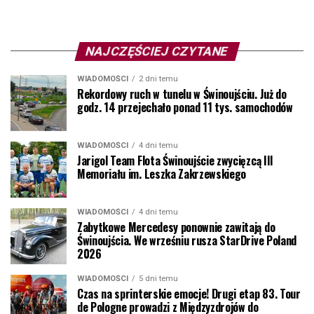
NAJCZĘŚCIEJ CZYTANE
WIADOMOŚCI
2 dni temu
Rekordowy ruch w tunelu w Świnoujściu. Już do
godz. 14 przejechało ponad 11 tys. samochodów
WIADOMOŚCI
4 dni temu
Jarigol Team Flota Świnoujście zwycięzcą III
Memoriału im. Leszka Zakrzewskiego
WIADOMOŚCI
4 dni temu
Zabytkowe Mercedesy ponownie zawitają do
Świnoujścia. We wrześniu rusza StarDrive Poland
2026
WIADOMOŚCI
5 dni temu
Czas na sprinterskie emocje! Drugi etap 83. Tour
de Pologne prowadzi z Międzyzdrojów do