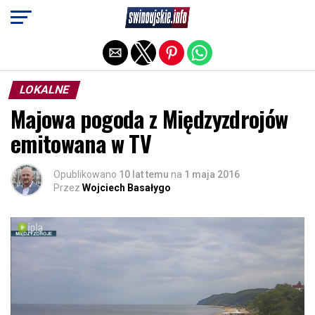
Exit mobile version
LOKALNE
Majowa pogoda z Międzyzdrojów
emitowana w TV
Opublikowano
10 lat temu
na
1 maja 2016
Przez
Wojciech Basałygo