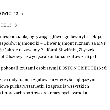
OWICI 12 : 7
 15 : 8 .
 niespodziankę ogrywając głównego faworyta – ekipę
zespołów; Ejsmonciki – Oliwer Ejsmont (uznany za MVP
yś / Jak się nazywamy ? – Karol Śliwiński, Zbyszek
tof Olszowy – zwycięzca konkursu rzutów za 3 pkt.
pokonali rzutami osobistymi BOSTON TRIBUTE (6 : 6).
ząca rady Joanna Agatowska wręczyła najlepszym
we puchary/statuetki i zaprosiła wszystkich
h imprezach sportowo-rekreacyjnych ośrodka.