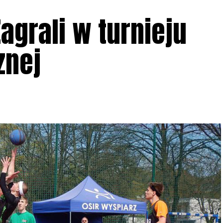
Zagrali w turnieju
znej