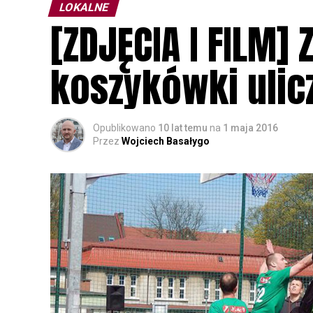
LOKALNE
[ZDJĘCIA I FILM] 
koszykówki ulic
Opublikowano
10 lat temu
na
1 maja 2016
Przez
Wojciech Basałygo