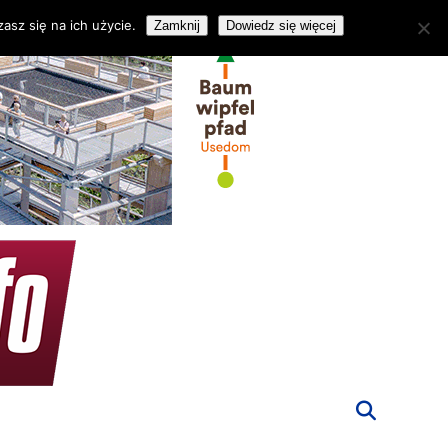
asz się na ich użycie.
Zamknij
Dowiedz się więcej