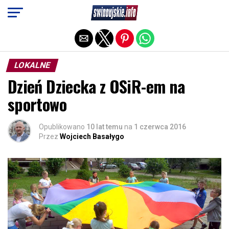
Exit mobile version
LOKALNE
Dzień Dziecka z OSiR-em na
sportowo
Opublikowano
10 lat temu
na
1 czerwca 2016
Przez
Wojciech Basałygo