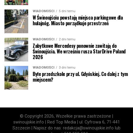
WIADOMOŚCI
5 dni temu
W Świnoujściu powstają miejsca parkingowe dla
hulajnóg. Miasto porządkuje przestrzeń
WIADOMOŚCI
2 dni temu
Zabytkowe Mercedesy ponownie zawitają do
Świnoujścia. We wrześniu rusza StarDrive Poland
2026
WIADOMOŚCI
3 dni temu
Byłe przedszkole przy ul. Gdyńskiej. Co dalej z tym
miejscem?
© Copyright 2026, Wszelkie prawa zastrzeżone |
swinoujskie.info | Red Top Media | ul. Cyfrowa 6, 71-441
Szczecin | Napisz do nas: redakcja@swinoujskie.info lub