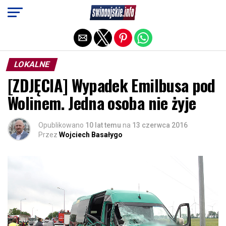
Exit mobile version
LOKALNE
[ZDJĘCIA] Wypadek Emilbusa pod
Wolinem. Jedna osoba nie żyje
Opublikowano
10 lat temu
na
13 czerwca 2016
Przez
Wojciech Basałygo