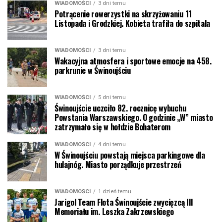
WIADOMOŚCI
3 dni temu
Potrącenie rowerzystki na skrzyżowaniu 11
Listopada i Grodzkiej. Kobieta trafiła do szpitala
WIADOMOŚCI
3 dni temu
Wakacyjna atmosfera i sportowe emocje na 458.
parkrunie w Świnoujściu
WIADOMOŚCI
5 dni temu
Świnoujście uczciło 82. rocznicę wybuchu
Powstania Warszawskiego. O godzinie „W” miasto
zatrzymało się w hołdzie Bohaterom
WIADOMOŚCI
4 dni temu
W Świnoujściu powstają miejsca parkingowe dla
hulajnóg. Miasto porządkuje przestrzeń
WIADOMOŚCI
1 dzień temu
Jarigol Team Flota Świnoujście zwycięzcą III
Memoriału im. Leszka Zakrzewskiego