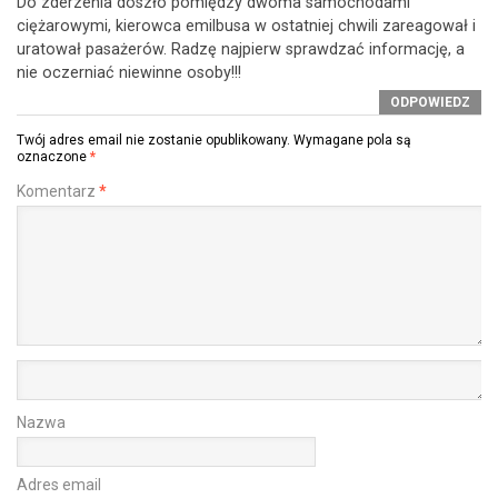
Do zderzenia doszło pomiędzy dwoma samochodami
ciężarowymi, kierowca emilbusa w ostatniej chwili zareagował i
uratował pasażerów. Radzę najpierw sprawdzać informację, a
nie oczerniać niewinne osoby!!!
ODPOWIEDZ
Twój adres email nie zostanie opublikowany.
Wymagane pola są
oznaczone
*
Komentarz
*
Nazwa
Adres email