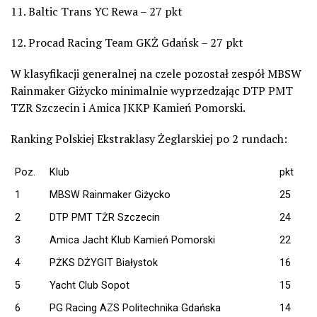
11. Baltic Trans YC Rewa – 27 pkt
12. Procad Racing Team GKŻ Gdańsk – 27 pkt
W klasyfikacji generalnej na czele pozostał zespół MBSW
Rainmaker Giżycko minimalnie wyprzedzając DTP PMT
TZR Szczecin i Amica JKKP Kamień Pomorski.
Ranking Polskiej Ekstraklasy Żeglarskiej po 2 rundach:
Poz.
Klub
pkt
1
MBSW Rainmaker Giżycko
25
2
DTP PMT TŻR Szczecin
24
3
Amica Jacht Klub Kamień Pomorski
22
4
PŻKS DŻYGIT Białystok
16
5
Yacht Club Sopot
15
6
PG Racing AZS Politechnika Gdańska
14