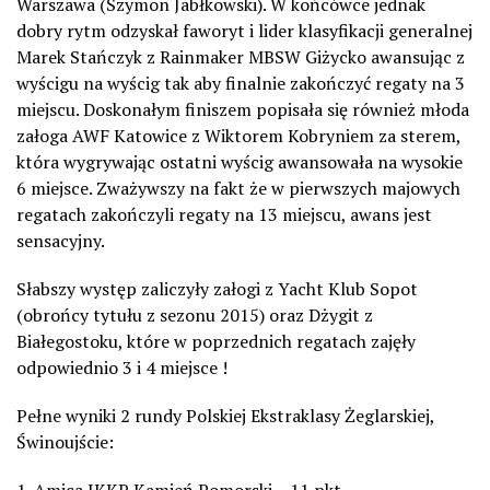
Warszawa (Szymon Jabłkowski). W końcówce jednak
dobry rytm odzyskał faworyt i lider klasyfikacji generalnej
Marek Stańczyk z Rainmaker MBSW Giżycko awansując z
wyścigu na wyścig tak aby finalnie zakończyć regaty na 3
miejscu. Doskonałym finiszem popisała się również młoda
załoga AWF Katowice z Wiktorem Kobryniem za sterem,
która wygrywając ostatni wyścig awansowała na wysokie
6 miejsce. Zważywszy na fakt że w pierwszych majowych
regatach zakończyli regaty na 13 miejscu, awans jest
sensacyjny.
Słabszy występ zaliczyły załogi z Yacht Klub Sopot
(obrońcy tytułu z sezonu 2015) oraz Dżygit z
Białegostoku, które w poprzednich regatach zajęły
odpowiednio 3 i 4 miejsce !
Pełne wyniki 2 rundy Polskiej Ekstraklasy Żeglarskiej,
Świnoujście:
1. Amica JKKP Kamień Pomorski – 11 pkt