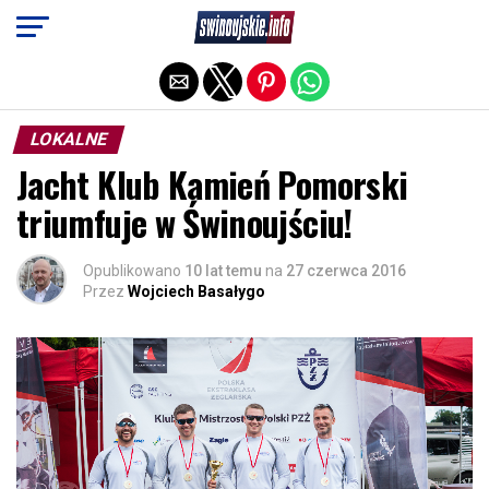
Exit mobile version
LOKALNE
Jacht Klub Kamień Pomorski
triumfuje w Świnoujściu!
Opublikowano
10 lat temu
na
27 czerwca 2016
Przez
Wojciech Basałygo