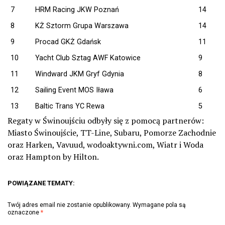
7
HRM Racing JKW Poznań
14
8
KŻ Sztorm Grupa Warszawa
14
9
Procad GKŻ Gdańsk
11
10
Yacht Club Sztag AWF Katowice
9
11
Windward JKM Gryf Gdynia
8
12
Sailing Event MOS Iława
6
13
Baltic Trans YC Rewa
5
Regaty w Świnoujściu odbyły się z pomocą partnerów:
Miasto Świnoujście, TT-Line, Subaru, Pomorze Zachodnie
oraz Harken, Vavuud, wodoaktywni.com, Wiatr i Woda
oraz Hampton by Hilton.
POWIĄZANE TEMATY:
Twój adres email nie zostanie opublikowany.
Wymagane pola są
oznaczone
*