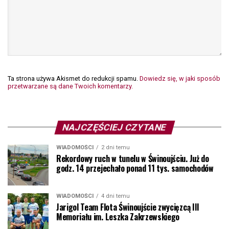
Ta strona używa Akismet do redukcji spamu.
Dowiedz się, w jaki sposób
przetwarzane są dane Twoich komentarzy.
NAJCZĘŚCIEJ CZYTANE
WIADOMOŚCI
2 dni temu
Rekordowy ruch w tunelu w Świnoujściu. Już do
godz. 14 przejechało ponad 11 tys. samochodów
WIADOMOŚCI
4 dni temu
Jarigol Team Flota Świnoujście zwycięzcą III
Memoriału im. Leszka Zakrzewskiego