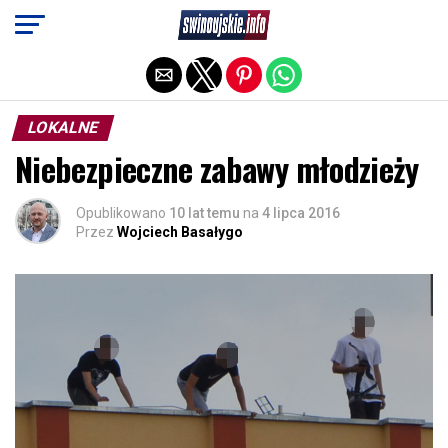
Exit mobile version
LOKALNE
Niebezpieczne zabawy młodzieży
Opublikowano
10 lat temu
na
4 lipca 2016
Przez
Wojciech Basałygo