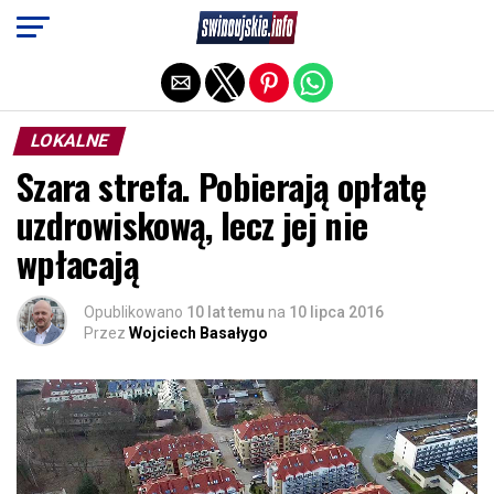
Exit mobile version
LOKALNE
Szara strefa. Pobierają opłatę
uzdrowiskową, lecz jej nie
wpłacają
Opublikowano
10 lat temu
na
10 lipca 2016
Przez
Wojciech Basałygo