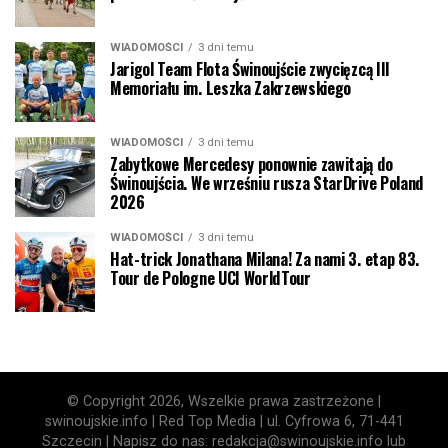
WIADOMOŚCI
3 dni temu
Jarigol Team Flota Świnoujście zwycięzcą III
Memoriału im. Leszka Zakrzewskiego
WIADOMOŚCI
3 dni temu
Zabytkowe Mercedesy ponownie zawitają do
Świnoujścia. We wrześniu rusza StarDrive Poland
2026
WIADOMOŚCI
3 dni temu
Hat-trick Jonathana Milana! Za nami 3. etap 83.
Tour de Pologne UCI WorldTour
© Copyright 2026, Wszelkie prawa zastrzeżone |
swinoujskie.info | Red Top Media | ul. Cyfrowa 6, 71-441
Szczecin | Napisz do nas: redakcja@swinoujskie.info lub