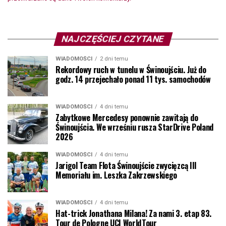
NAJCZĘŚCIEJ CZYTANE
WIADOMOŚCI
2 dni temu
Rekordowy ruch w tunelu w Świnoujściu. Już do
godz. 14 przejechało ponad 11 tys. samochodów
WIADOMOŚCI
4 dni temu
Zabytkowe Mercedesy ponownie zawitają do
Świnoujścia. We wrześniu rusza StarDrive Poland
2026
WIADOMOŚCI
4 dni temu
Jarigol Team Flota Świnoujście zwycięzcą III
Memoriału im. Leszka Zakrzewskiego
WIADOMOŚCI
4 dni temu
Hat-trick Jonathana Milana! Za nami 3. etap 83.
Tour de Pologne UCI WorldTour