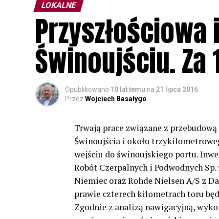
LOKALNE
Przyszłościowa 
Świnoujściu. Za 
Opublikowano
10 lat temu
na
21 lipca 2016
Przez
Wojciech Basałygo
Trwają prace związane z przebudową
Świnoujścia i około trzykilometrowe
wejściu do świnoujskiego portu. Inwe
Robót Czerpalnych i Podwodnych Sp. 
Niemiec oraz Rohde Nielsen A/S z Da
prawie czterech kilometrach toru bę
Zgodnie z analizą nawigacyjną, wyko