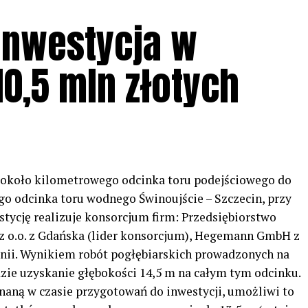
inwestycja w
10,5 mln złotych
 około kilometrowego odcinka toru podejściowego do
go odcinka toru wodnego Świnoujście – Szczecin, przy
stycję realizuje konsorcjum firm: Przedsiębiorstwo
z o.o. z Gdańska (lider konsorcjum), Hegemann GmbH z
nii. Wynikiem robót pogłębiarskich prowadzonych na
dzie uzyskanie głębokości 14,5 m na całym tym odcinku.
naną w czasie przygotowań do inwestycji, umożliwi to