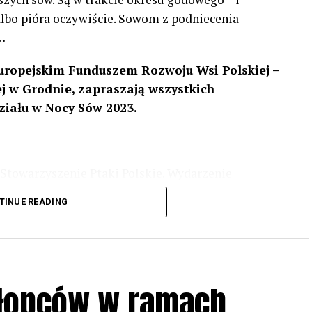
 albo pióra oczywiście. Sowom z podniecenia –
…
uropejskim Funduszem Rozwoju Wsi Polskiej –
 w Grodnie, zapraszają wszystkich
ziału w Nocy Sów 2023.
Stowarzyszenie Ptaki Polskie. Wydarzenie
3 r
. wg harmonogramu przedstawionego na
TINUE READING
iologii i zwyczajach sów, wystawy, quizy
w w terenie – w wybranych punktach terenowych
ziału w Akcji, włączenia się w aktywne
hłopców w ramach
iadczeń przy grillu.
Na wydarzenie obowiązują