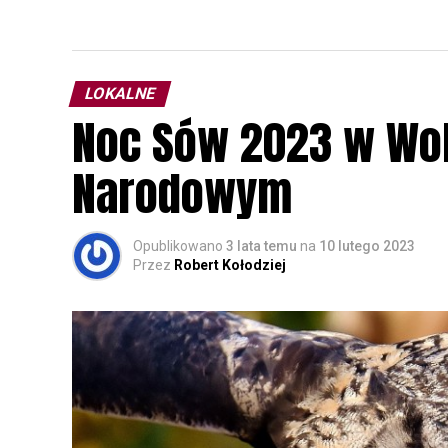
LOKALNE
Noc Sów 2023 w Wo
Narodowym
Opublikowano
3 lata temu
na
10 lutego 2023
Przez
Robert Kołodziej