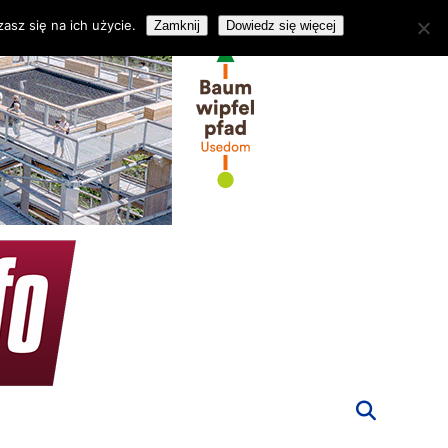
asz się na ich użycie.
Zamknij
Dowiedz się więcej