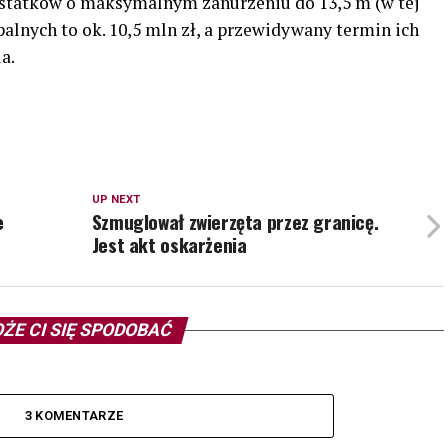
statków o maksymalnym zanurzeniu do 13,5 m (w tej
rpalnych to ok. 10,5 mln zł, a przewidywany termin ich
a.
UP NEXT
e
Szmuglował zwierzęta przez granicę.
Jest akt oskarżenia
ŻE CI SIĘ SPODOBAĆ
3 KOMENTARZE