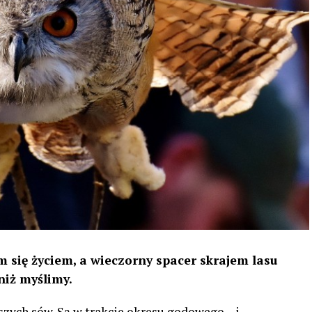
 się życiem, a wieczorny spacer skrajem lasu
niż myślimy.
szych sów. Są w trakcie okresu godowego – i