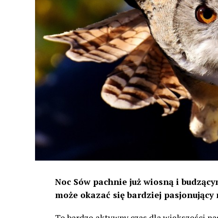
Noc Sów pachnie już wiosną i budzącym
może okazać się bardziej pasjonujący 
To bardzo aktywny czas dla większości na