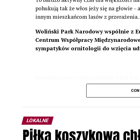
pohukują tak że włos jeży się na głowie –
innym mieszkańcom lasów z przerażenia
Woliński Park Narodowy wspólnie z E
Centrum Współpracy Międzynarodowej
sympatyków ornitologii do wzięcia ud
Koordynatorem Ogólnopolskim Akcji jest 
odbędzie się w dniach
24 i 25 lutego 202
CON
plakacie. W programie m. in. prelekcja o b
przyrodnicze o sowach, nasłuchiwania só
parku.
LOKALNE
Wszystkich uczestników zapraszamy do ud
Piłka koszykowa c
rozpoznawanie głosów sów i wymianę dośw