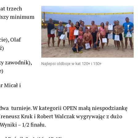
at trzech
dszy minimum
ie), Olaf
ź)
zy zawodnik),
Najlepsi oldboje w kat 120+ i 150+
e)
r Micał i
 dwa turnieje. W kategorii OPEN małą niespodziankę
 Ireneusz Kruk i Robert Walczak wygrywając z dużo
yniki – 1/2 finału.