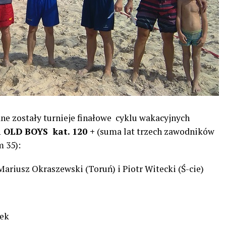
ane zostały turnieje finałowe cyklu wakacyjnych
i OLD BOYS kat. 120 +
(suma lat trzech zawodników
 35):
ariusz Okraszewski (Toruń) i Piotr Witecki (Ś-cie)
zek