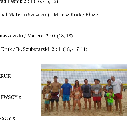
d Paśnik 2 : 1 (16, -17, 12)
ał Matera (Szczecin) – Miłosz Kruk / Błażej
maszewski / Matera 2 : 0 (18, 18)
 Kruk / Bł. Szubstarski 2 : 1 (18, -17, 11)
 KRUK
SZEWSCY z
ARSCY z