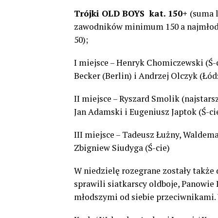
Trójki OLD BOYS kat. 150+
(suma l
zawodników minimum 150 a najmło
50);
I miejsce – Henryk Chomiczewski (Ś-c
Becker (Berlin) i Andrzej Olczyk (Łód
II miejsce – Ryszard Smolik (najstars
Jan Adamski i Eugeniusz Japtok (Ś-ci
III miejsce – Tadeusz Łużny, Waldema
Zbigniew Siudyga (Ś-cie)
W niedzielę rozegrane zostały także
sprawili siatkarscy oldboje, Panowie
młodszymi od siebie przeciwnikami. W