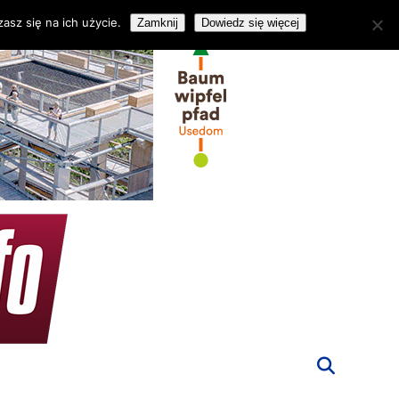
asz się na ich użycie.
Zamknij
Dowiedz się więcej