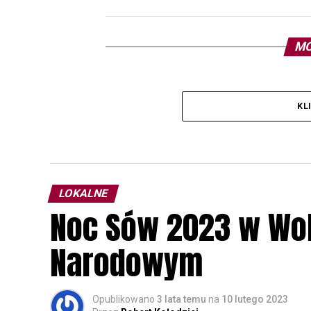
MO
KL
LOKALNE
Noc Sów 2023 w Wo
Narodowym
Opublikowano
3 lata temu
na
10 lutego 2023