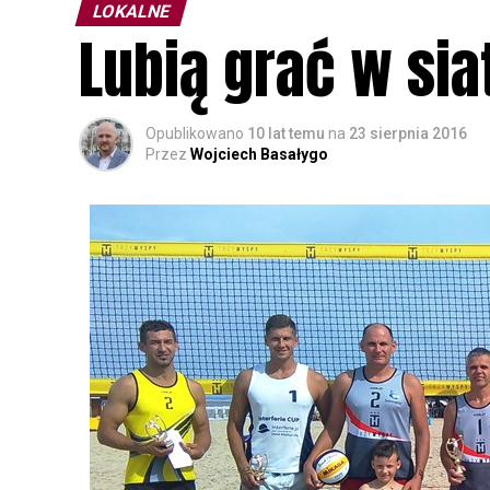
LOKALNE
Lubią grać w si
Opublikowano
10 lat temu
na
23 sierpnia 2016
Przez
Wojciech Basałygo