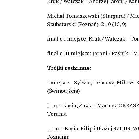
Kruk / Walczak – Andrzej Jaroni / Konra
Michał Tomaszewski (Stargard) / Mich
Szubstarski (Poznań) 2 : 0 (15, 9)
finał o I miejsce; Kruk / Walczak – To
finał o III miejsce; Jaroni / Paśnik – M.
Trójki rodzinne:
I miejsce – Sylwia, Ireneusz, Miłosz
(Świnoujście)
II m. – Kasia, Zuzia i Mariusz OKRA
Torunia
III m. – Kasia, Filip i Błażej SZUBST
Poznania