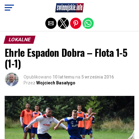
Exit mobile version
LOKALNE
Ehrle Espadon Dobra – Flota 1-5
(1-1)
Opublikowano
10 lat temu
na
5 września 2016
Przez
Wojciech Basałygo