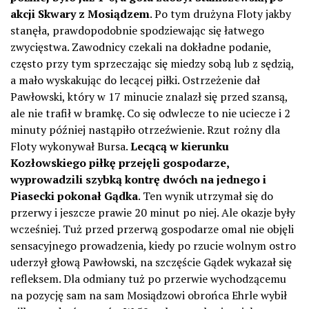
akcji Skwary z Mosiądzem
. Po tym drużyna Floty jakby
stanęła, prawdopodobnie spodziewając się łatwego
zwycięstwa. Zawodnicy czekali na dokładne podanie,
często przy tym sprzeczając się miedzy sobą lub z sędzią,
a mało wyskakując do lecącej piłki. Ostrzeżenie dał
Pawłowski, który w 17 minucie znalazł się przed szansą,
ale nie trafił w bramkę. Co się odwlecze to nie uciecze i 2
minuty później nastąpiło otrzeźwienie. Rzut rożny dla
Floty wykonywał Bursa.
Lecącą w kierunku
Kozłowskiego piłkę przejęli gospodarze,
wyprowadzili szybką kontrę dwóch na jednego i
Piasecki pokonał Gądka
. Ten wynik utrzymał się do
przerwy i jeszcze prawie 20 minut po niej. Ale okazje były
wcześniej. Tuż przed przerwą gospodarze omal nie objęli
sensacyjnego prowadzenia, kiedy po rzucie wolnym ostro
uderzył głową Pawłowski, na szczęście Gądek wykazał się
refleksem. Dla odmiany tuż po przerwie wychodzącemu
na pozycję sam na sam Mosiądzowi obrońca Ehrle wybił