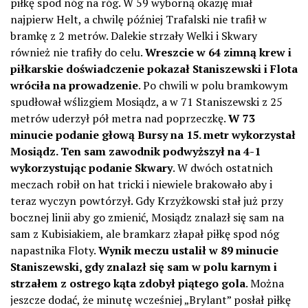
piłkę spod nóg na róg. W 59 wyborną okazję miał
najpierw Helt, a chwilę później Trafalski nie trafił w
bramkę z 2 metrów. Dalekie strzały Welki i Skwary
również nie trafiły do celu.
Wreszcie w 64 zimną krew i
piłkarskie doświadczenie pokazał Staniszewski i Flota
wróciła na prowadzenie
. Po chwili w polu bramkowym
spudłował wślizgiem Mosiądz, a w 71 Staniszewski z 25
metrów uderzył pół metra nad poprzeczkę.
W 73
minucie podanie głową Bursy na 15. metr wykorzystał
Mosiądz. Ten sam zawodnik podwyższył na 4-1
wykorzystując podanie Skwary
. W dwóch ostatnich
meczach robił on hat tricki i niewiele brakowało aby i
teraz wyczyn powtórzył. Gdy Krzyżkowski stał już przy
bocznej linii aby go zmienić, Mosiądz znalazł się sam na
sam z Kubisiakiem, ale bramkarz złapał piłkę spod nóg
napastnika Floty.
Wynik meczu ustalił w 89 minucie
Staniszewski, gdy znalazł się sam w polu karnym i
strzałem z ostrego kąta zdobył piątego gola
. Można
jeszcze dodać, że minutę wcześniej „Brylant” posłał piłkę