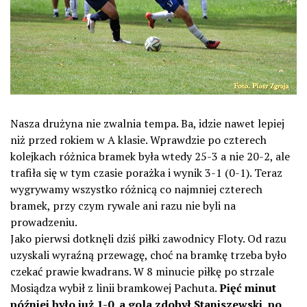
Nasza drużyna nie zwalnia tempa. Ba, idzie nawet lepiej
niż przed rokiem w A klasie. Wprawdzie po czterech
kolejkach różnica bramek była wtedy 25-3 a nie 20-2, ale
trafiła się w tym czasie porażka i wynik 3-1 (0-1). Teraz
wygrywamy wszystko różnicą co najmniej czterech
bramek, przy czym rywale ani razu nie byli na
prowadzeniu.
Jako pierwsi dotknęli dziś piłki zawodnicy Floty. Od razu
uzyskali wyraźną przewagę, choć na bramkę trzeba było
czekać prawie kwadrans. W 8 minucie piłkę po strzale
Mosiądza wybił z linii bramkowej Pachuta.
Pięć minut
później było już 1-0, a gola zdobył Staniszewski, po