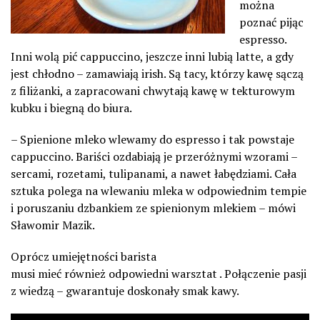
można
poznać pijąc
espresso.
Inni wolą pić cappuccino, jeszcze inni lubią latte, a gdy
jest chłodno – zamawiają irish. Są tacy, którzy kawę sączą
z filiżanki, a zapracowani chwytają kawę w tekturowym
kubku i biegną do biura.
– Spienione mleko wlewamy do espresso i tak powstaje
cappuccino. Bariści ozdabiają je przeróżnymi wzorami –
sercami, rozetami, tulipanami, a nawet łabędziami. Cała
sztuka polega na wlewaniu mleka w odpowiednim tempie
i poruszaniu dzbankiem ze spienionym mlekiem – mówi
Sławomir Mazik.
Oprócz umiejętności barista
musi mieć również odpowiedni warsztat . Połączenie pasji
z wiedzą – gwarantuje doskonały smak kawy.