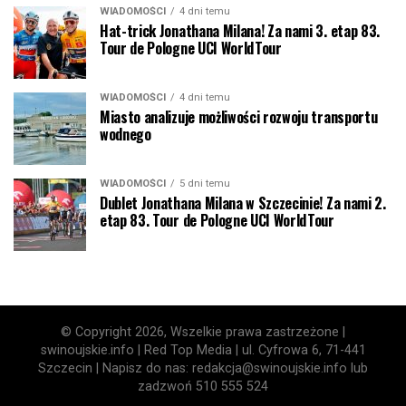
WIADOMOŚCI
4 dni temu
Hat-trick Jonathana Milana! Za nami 3. etap 83.
Tour de Pologne UCI WorldTour
WIADOMOŚCI
4 dni temu
Miasto analizuje możliwości rozwoju transportu
wodnego
WIADOMOŚCI
5 dni temu
Dublet Jonathana Milana w Szczecinie! Za nami 2.
etap 83. Tour de Pologne UCI WorldTour
© Copyright 2026, Wszelkie prawa zastrzeżone |
swinoujskie.info | Red Top Media | ul. Cyfrowa 6, 71-441
Szczecin | Napisz do nas: redakcja@swinoujskie.info lub
zadzwoń 510 555 524