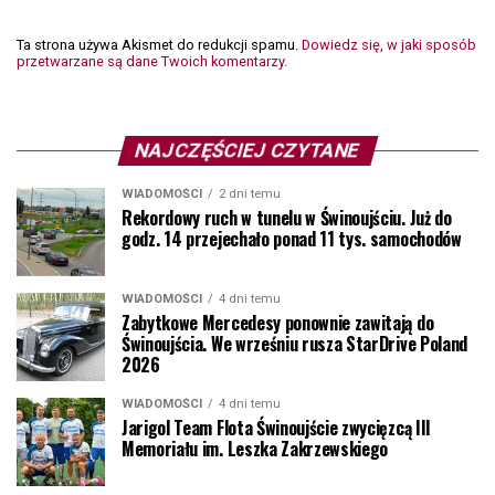
Ta strona używa Akismet do redukcji spamu.
Dowiedz się, w jaki sposób
przetwarzane są dane Twoich komentarzy.
NAJCZĘŚCIEJ CZYTANE
WIADOMOŚCI
2 dni temu
Rekordowy ruch w tunelu w Świnoujściu. Już do
godz. 14 przejechało ponad 11 tys. samochodów
WIADOMOŚCI
4 dni temu
Zabytkowe Mercedesy ponownie zawitają do
Świnoujścia. We wrześniu rusza StarDrive Poland
2026
WIADOMOŚCI
4 dni temu
Jarigol Team Flota Świnoujście zwycięzcą III
Memoriału im. Leszka Zakrzewskiego