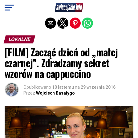
Exit mobile version
LOKALNE
[FILM] Zacząć dzień od „małej
czarnej”. Zdradzamy sekret
wzorów na cappuccino
Opublikowano
10 lat temu
na
29 września 2016
Przez
Wojciech Basałygo