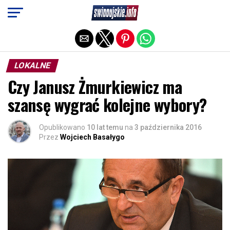
Exit mobile version
LOKALNE
Czy Janusz Żmurkiewicz ma
szansę wygrać kolejne wybory?
Opublikowano
10 lat temu
na
3 października 2016
Przez
Wojciech Basałygo