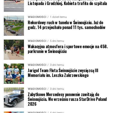
Listopada i Grodzkiej. Kobieta trafiła do szpitala
WIADOMOŚCI
1 dzień temu
Rekordowy ruch w tunelu w Świnoujściu. Już do
godz. 14 przejechało ponad 11 tys. samochodów
WIADOMOŚCI
5 dni temu
Wakacyjna atmosfera i sportowe emocje na 458.
parkrunie w Świnoujściu
WIADOMOŚCI
3 dni temu
Jarigol Team Flota Świnoujście zwycięzcą III
Memoriału im. Leszka Zakrzewskiego
WIADOMOŚCI
3 dni temu
Zabytkowe Mercedesy ponownie zawitają do
Świnoujścia. We wrześniu rusza StarDrive Poland
2026
WIADOMOŚCI
4 dni temu