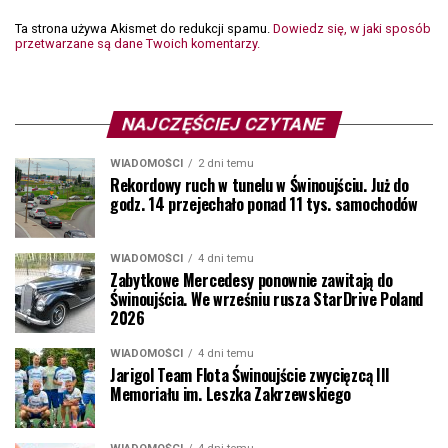
Ta strona używa Akismet do redukcji spamu.
Dowiedz się, w jaki sposób
przetwarzane są dane Twoich komentarzy.
NAJCZĘŚCIEJ CZYTANE
WIADOMOŚCI
2 dni temu
Rekordowy ruch w tunelu w Świnoujściu. Już do
godz. 14 przejechało ponad 11 tys. samochodów
WIADOMOŚCI
4 dni temu
Zabytkowe Mercedesy ponownie zawitają do
Świnoujścia. We wrześniu rusza StarDrive Poland
2026
WIADOMOŚCI
4 dni temu
Jarigol Team Flota Świnoujście zwycięzcą III
Memoriału im. Leszka Zakrzewskiego