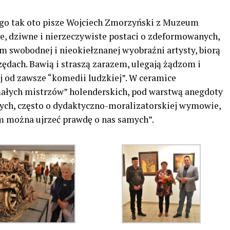
go tak oto pisze Wojciech Zmorzyński z Muzeum
, dziwne i nierzeczywiste postaci o zdeformowanych,
 swobodnej i nieokiełznanej wyobraźni artysty, biorą
zędach. Bawią i straszą zarazem, ulegają żądzom i
 od zawsze “komedii ludzkiej”. W ceramice
małych mistrzów” holenderskich, pod warstwą anegdoty
nych, często o dydaktyczno-moralizatorskiej wymowie,
m można ujrzeć prawdę o nas samych”.