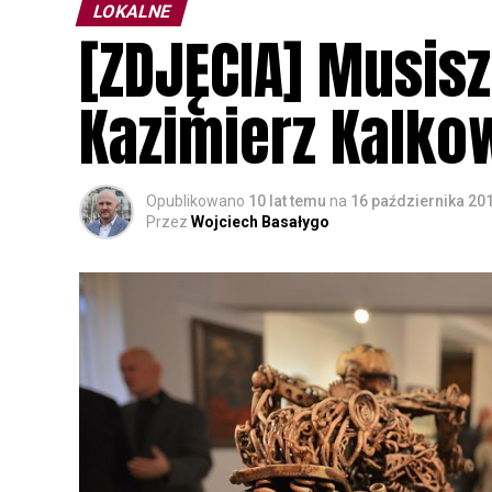
LOKALNE
[ZDJĘCIA] Musis
Kazimierz Kalkow
Opublikowano
10 lat temu
na
16 października 20
Przez
Wojciech Basałygo