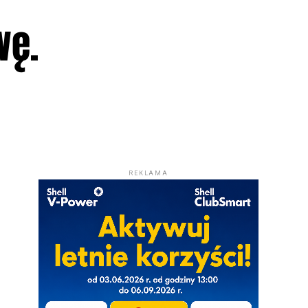
wę.
REKLAMA