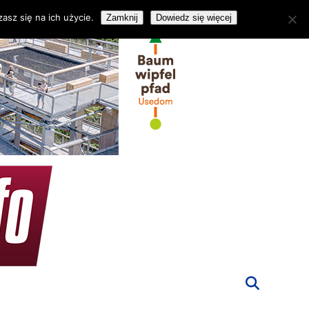
asz się na ich użycie.
Zamknij
Dowiedz się więcej