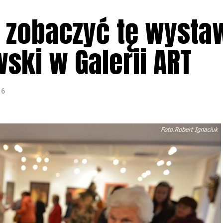
z zobaczyć tę wysta
ski w Galerii ART
16