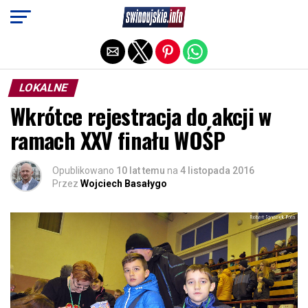
Exit mobile version
LOKALNE
Wkrótce rejestracja do akcji w
ramach XXV finału WOŚP
Opublikowano
10 lat temu
na
4 listopada 2016
Przez
Wojciech Basałygo