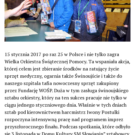
15 stycznia 2017 po raz 25 w Polsce i nie tylko zagra
Wielka Orkiestra Świątecznej Pomocy. Ta wspaniała akcja,
której celem jest zbieranie środków na ratujący życie
sprzęt medyczny, ogarnia także Świnoujście i także do
naszego szpitala tafia nowoczesny sprzęt zakupiony
przez Fundację WOŚP. Duża w tym zasługa świnoujskiego
sztabu orkiestry, który na ten sukces pracuje nie tylko w
ciągu jednego styczniowego dnia. Właśnie w tych dniach
sztab pod kierownictwem harcmistrz Iwony Postulki
rozpoczyna intensywną pracę nad programem imprez
przyszłorocznego finału. Podczas spotkania, które odbyło
się 3 listopada w Domu Kultury SM Słowianin” sztabowcy