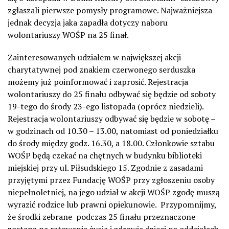
zgłaszali pierwsze pomysły programowe. Najważniejsza
jednak decyzja jaka zapadła dotyczy naboru
wolontariuszy WOŚP na 25 finał.
Zainteresowanych udziałem w największej akcji
charytatywnej pod znakiem czerwonego serduszka
możemy już poinformować i zaprosić. Rejestracja
wolontariuszy do 25 finału odbywać się będzie od soboty
19-tego do środy 23-ego listopada (oprócz niedzieli).
Rejestracja wolontariuszy odbywać się będzie w sobotę –
w godzinach od 10.30 – 13.00, natomiast od poniedziałku
do środy między godz. 16.30, a 18.00. Członkowie sztabu
WOŚP będą czekać na chętnych w budynku biblioteki
miejskiej przy ul. Piłsudskiego 15. Zgodnie z zasadami
przyjętymi przez Fundację WOŚP przy zgłoszeniu osoby
niepełnoletniej, na jego udział w akcji WOŚP zgodę muszą
wyrazić rodzice lub prawni opiekunowie. Przypomnijmy,
że środki zebrane podczas 25 finału przeznaczone