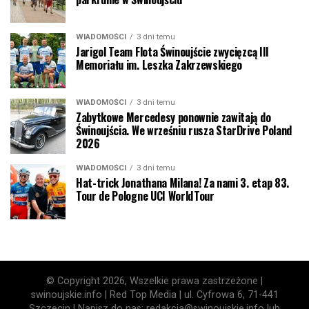
WIADOMOŚCI
3 dni temu
Jarigol Team Flota Świnoujście zwycięzcą III
Memoriału im. Leszka Zakrzewskiego
WIADOMOŚCI
3 dni temu
Zabytkowe Mercedesy ponownie zawitają do
Świnoujścia. We wrześniu rusza StarDrive Poland
2026
WIADOMOŚCI
3 dni temu
Hat-trick Jonathana Milana! Za nami 3. etap 83.
Tour de Pologne UCI WorldTour
© Copyright 2026, Wszelkie prawa zastrzeżone |
swinoujskie.info | Red Top Media | ul. Cyfrowa 6, 71-441
Szczecin | Napisz do nas: redakcja@swinoujskie.info lub