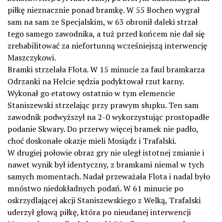
piłkę nieznacznie ponad bramkę. W 55 Bochen wygrał
sam na sam ze Specjalskim, w 63 obronił daleki strzał
tego samego zawodnika, a tuż przed końcem nie dał się
zrehabilitować za niefortunną wcześniejszą interwencję
Maszczykowi.
Bramki strzelała Flota. W 15 minucie za faul bramkarza
Odrzanki na Helcie sędzia podyktował rzut karny.
Wykonał go etatowy ostatnio w tym elemencie
Staniszewski strzelając przy prawym słupku. Ten sam
zawodnik podwyższył na 2-0 wykorzystując prostopadłe
podanie Skwary. Do przerwy więcej bramek nie padło,
choć doskonałe okazje mieli Mosiądz i Trafalski.
W drugiej połowie obraz gry nie uległ istotnej zmianie i
nawet wynik był identyczny, z bramkami niemal w tych
samych momentach. Nadał przeważała Flota i nadal było
mnóstwo niedokładnych podań. W 61 minucie po
oskrzydlającej akcji Staniszewskiego z Welką, Trafalski
uderzył głową piłkę, która po nieudanej interwencji