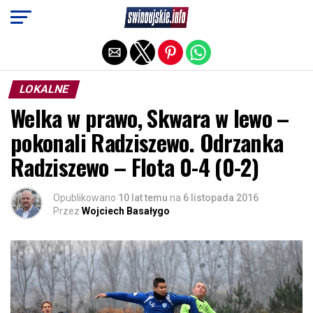
Exit mobile version
LOKALNE
Welka w prawo, Skwara w lewo –
pokonali Radziszewo. Odrzanka
Radziszewo – Flota 0-4 (0-2)
Opublikowano
10 lat temu
na
6 listopada 2016
Przez
Wojciech Basałygo