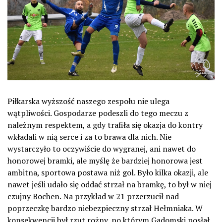
Piłkarska wyższość naszego zespołu nie ulega
wątpliwości. Gospodarze podeszli do tego meczu z
należnym respektem, a gdy trafiła się okazja do kontry
wkładali w nią serce i za to brawa dla nich. Nie
wystarczyło to oczywiście do wygranej, ani nawet do
honorowej bramki, ale myślę że bardziej honorowa jest
ambitna, sportowa postawa niż gol. Było kilka okazji, ale
nawet jeśli udało się oddać strzał na bramkę, to był w niej
czujny Bochen. Na przykład w 21 przerzucił nad
poprzeczkę bardzo niebezpieczny strzał Hełmniaka. W
konsekwencji był rzut rożny, po którym Gadomski posłał