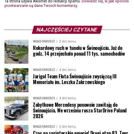
Ta strona używa Akismet do redukcji spamu.
Dowiedz się, w jaki sposób
przetwarzane są dane Twoich komentarzy.
NAJCZĘŚCIEJ CZYTANE
WIADOMOŚCI
2 dni temu
Rekordowy ruch w tunelu w Świnoujściu. Już do
godz. 14 przejechało ponad 11 tys. samochodów
WIADOMOŚCI
4 dni temu
Jarigol Team Flota Świnoujście zwycięzcą III
Memoriału im. Leszka Zakrzewskiego
WIADOMOŚCI
4 dni temu
Zabytkowe Mercedesy ponownie zawitają do
Świnoujścia. We wrześniu rusza StarDrive Poland
2026
WIADOMOŚCI
5 dni temu
Czas na sprinterskie emocje! Drugi etap 83. Tour