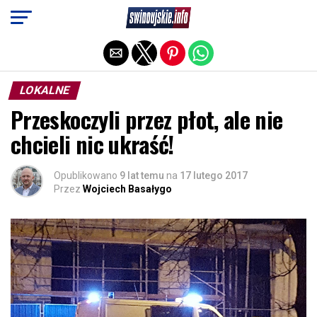
Exit mobile version
LOKALNE
Przeskoczyli przez płot, ale nie
chcieli nic ukraść!
Opublikowano
9 lat temu
na
17 lutego 2017
Przez
Wojciech Basałygo