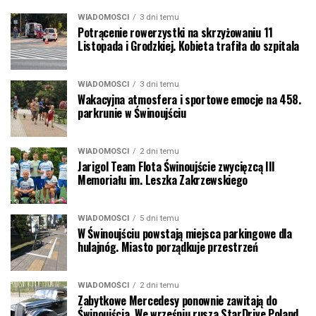
WIADOMOŚCI
3 dni temu
Potrącenie rowerzystki na skrzyżowaniu 11
Listopada i Grodzkiej. Kobieta trafiła do szpitala
WIADOMOŚCI
3 dni temu
Wakacyjna atmosfera i sportowe emocje na 458.
parkrunie w Świnoujściu
WIADOMOŚCI
2 dni temu
Jarigol Team Flota Świnoujście zwycięzcą III
Memoriału im. Leszka Zakrzewskiego
WIADOMOŚCI
5 dni temu
W Świnoujściu powstają miejsca parkingowe dla
hulajnóg. Miasto porządkuje przestrzeń
WIADOMOŚCI
2 dni temu
Zabytkowe Mercedesy ponownie zawitają do
Świnoujścia. We wrześniu rusza StarDrive Poland