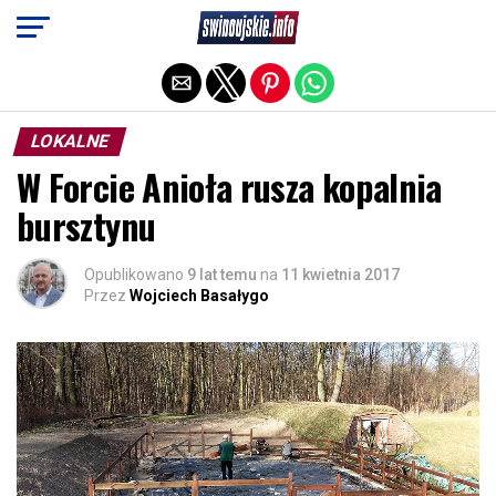
Exit mobile version
LOKALNE
W Forcie Anioła rusza kopalnia
bursztynu
Opublikowano
9 lat temu
na
11 kwietnia 2017
Przez
Wojciech Basałygo