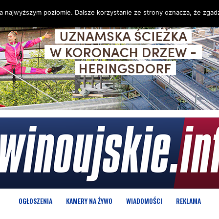
na najwyższym poziomie. Dalsze korzystanie ze strony oznacza, że zgadz
OGŁOSZENIA
KAMERY NA ŻYWO
WIADOMOŚCI
REKLAMA