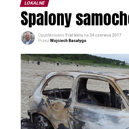
LOKALNE
Spalony samochó
Opublikowano
9 lat temu
na
24 czerwca 2017
Przez
Wojciech Basałygo