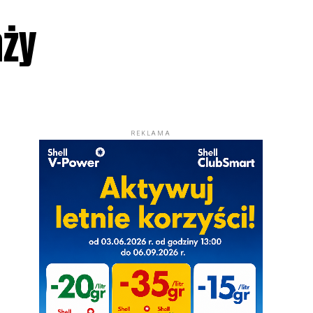
aży
REKLAMA