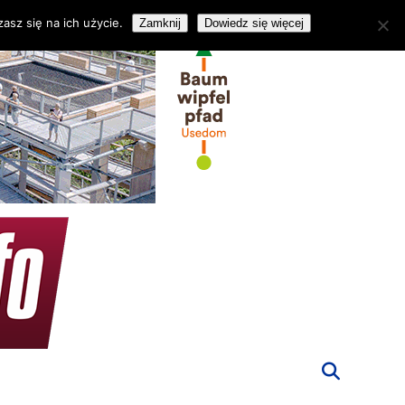
asz się na ich użycie.
Zamknij
Dowiedz się więcej