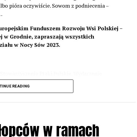
 albo pióra oczywiście. Sowom z podniecenia –
…
uropejskim Funduszem Rozwoju Wsi Polskiej –
 w Grodnie, zapraszają wszystkich
ziału w Nocy Sów 2023.
Stowarzyszenie Ptaki Polskie. Wydarzenie
3 r
. wg harmonogramu przedstawionego na
TINUE READING
iologii i zwyczajach sów, wystawy, quizy
w w terenie – w wybranych punktach terenowych
ziału w Akcji, włączenia się w aktywne
hłopców w ramach
iadczeń przy grillu.
Na wydarzenie obowiązują