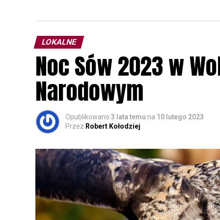
LOKALNE
Noc Sów 2023 w Wo
Narodowym
Opublikowano
3 lata temu
na
10 lutego 2023
Przez
Robert Kołodziej