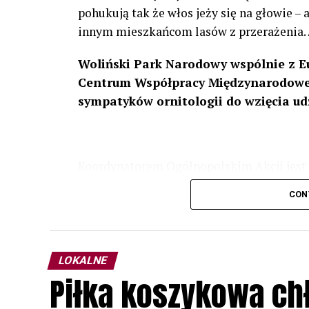
pohukują tak że włos jeży się na głowie –
innym mieszkańcom lasów z przerażenia
Woliński Park Narodowy wspólnie z E
Centrum Współpracy Międzynarodowej
sympatyków ornitologii do wzięcia ud
Koordynatorem Ogólnopolskim Akcji jest 
odbędzie się w dniach
24 i 25 lutego 202
CON
plakacie. W programie m. in. prelekcja o b
przyrodnicze o sowach, nasłuchiwania só
parku.
LOKALNE
Wszystkich uczestników zapraszamy do ud
Piłka koszykowa c
rozpoznawanie głosów sów i wymianę dośw