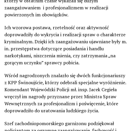
którzy w ostatnim czasie wykazali się dużym
zaangażowaniem i profesjonalizmem w realizacji
powierzonych im obowiązków.
Ich wzorowa postawa, rzetelność oraz aktywność
doprowadziły do wykrycia i realizacji spraw o charakterze
kryminalnym. Dzięki ich zaangażowaniu ujawniane były m.
in. przestępstwa dotyczące posiadania i handlu
narkotykami, niszczenia mienia, czy zatrzymania „na
gorącym uczynku” sprawcy pobicia.
Wśród nagrodzonych znalazło się dwóch funkcjonariuszy
z KPP Świnoujście, którzy odebrali specjalne wyróżnienie.
Komendant Wojewódzki Policji mł. insp. Jacek Cegieła
wręczył im nagrody przyznane przez Ministra Spraw
Wewnętrznych za profesjonalizm i poświęcenie, które
doprowadziło do uratowania ludzkiego życia.
Szef zachodniopomorskiego garnizonu podziękował
policjantom za ogromne zaangażowanie, fachowość i