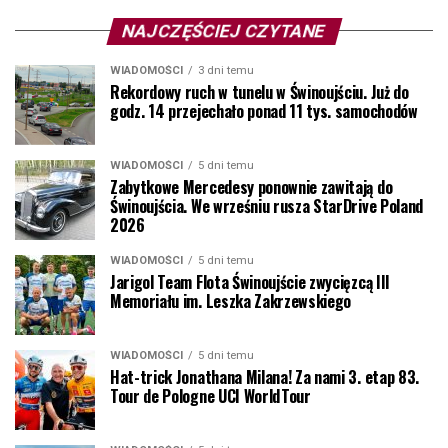
NAJCZĘŚCIEJ CZYTANE
WIADOMOŚCI
3 dni temu
Rekordowy ruch w tunelu w Świnoujściu. Już do
godz. 14 przejechało ponad 11 tys. samochodów
WIADOMOŚCI
5 dni temu
Zabytkowe Mercedesy ponownie zawitają do
Świnoujścia. We wrześniu rusza StarDrive Poland
2026
WIADOMOŚCI
5 dni temu
Jarigol Team Flota Świnoujście zwycięzcą III
Memoriału im. Leszka Zakrzewskiego
WIADOMOŚCI
5 dni temu
Hat-trick Jonathana Milana! Za nami 3. etap 83.
Tour de Pologne UCI WorldTour