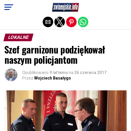
Exit mobile version
LOKALNE
Szef garnizonu podziękował
naszym policjantom
Opublikowano
9 lat temu
na
26 czerwca 2017
Przez
Wojciech Basałygo