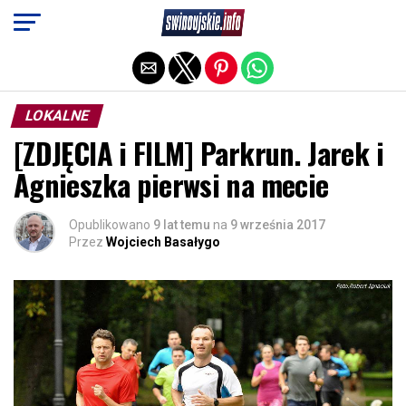
Exit mobile version
LOKALNE
[ZDJĘCIA i FILM] Parkrun. Jarek i
Agnieszka pierwsi na mecie
Opublikowano
9 lat temu
na
9 września 2017
Przez
Wojciech Basałygo