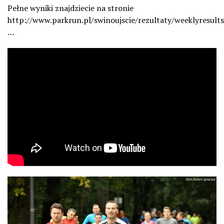
Pełne wyniki znajdziecie na stronie
http://www.parkrun.pl/swinoujscie/rezultaty/weeklyresults
…