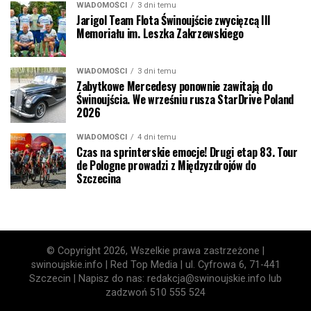
WIADOMOŚCI
3 dni temu
Jarigol Team Flota Świnoujście zwycięzcą III
Memoriału im. Leszka Zakrzewskiego
WIADOMOŚCI
3 dni temu
Zabytkowe Mercedesy ponownie zawitają do
Świnoujścia. We wrześniu rusza StarDrive Poland
2026
WIADOMOŚCI
4 dni temu
Czas na sprinterskie emocje! Drugi etap 83. Tour
de Pologne prowadzi z Międzyzdrojów do
Szczecina
© Copyright 2026, Wszelkie prawa zastrzeżone |
swinoujskie.info | Red Top Media | ul. Cyfrowa 6, 71-441
Szczecin | Napisz do nas: redakcja@swinoujskie.info lub
zadzwoń 510 555 524