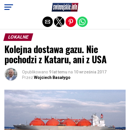
Exit mobile version
LOKALNE
Kolejna dostawa gazu. Nie
pochodzi z Kataru, ani z USA
Opublikowano
9 lat temu
na
10 września 2017
Przez
Wojciech Basałygo