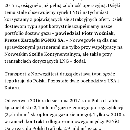
2017 r., osiągnęło już pełną zdolność operacyjną. Dzięki
temu stale obserwujemy rynek LNG i natychmiast
korzystamy z pojawiających się atrakcyjnych ofert. Dzięki
dostawom typu spot korzystnie uzupełniamy nasze
portfolio dostaw gazu –
powiedział Piotr Woźniak,
Prezes Zarządu PGNiG SA.
– Norwegowie są dla nas
sprawdzonymi partnerami nie tylko przy współpracy na
Norweskim Szelfie Kontynentalnym, ale także przy
transakcjach dotyczących LNG – dodał.
Transport z Norwegii jest drugą dostawą typu
spot
z
tego kraju do Polski. Pozostałe dwie pochodziły z USA i
Kataru.
Od czerwca 2016 r. do sierpnia 2017 r. do Polski trafiło
łącznie blisko 2,1 mld m³ gazu ziemnego po regazyfikacji
(3,5 mln m³ skroplonego gazu ziemnego). Tylko w 2018 r.
w ramach kontraktu długoterminowego między PGNiG i
Qatargas, do Polski trafi ok. 2,9 mld m³ gazu z