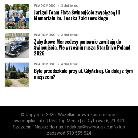
WIADOMOŚCI
3 dni temu
Jarigol Team Flota Świnoujście zwycięzcą III
Memoriału im. Leszka Zakrzewskiego
WIADOMOŚCI
3 dni temu
Zabytkowe Mercedesy ponownie zawitają do
Świnoujścia. We wrześniu rusza StarDrive Poland
2026
WIADOMOŚCI
4 dni temu
Byłe przedszkole przy ul. Gdyńskiej. Co dalej z tym
miejscem?
© Copyright 2026, Wszelkie prawa zastrzeżone |
swinoujskie.info | Red Top Media | ul. Cyfrowa 6, 71-441
Szczecin | Napisz do nas: redakcja@swinoujskie.info lub
zadzwoń 510 555 524