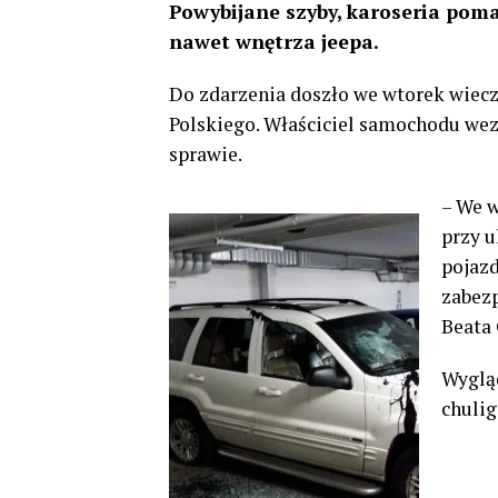
Powybijane szyby, karoseria poma
nawet wnętrza jeepa.
Do zdarzenia doszło we wtorek wiec
Polskiego. Właściciel samochodu wez
sprawie.
– We w
przy u
pojazd
zabezp
Beata 
Wygląd
chulig