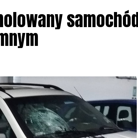
molowany samochó
emnym