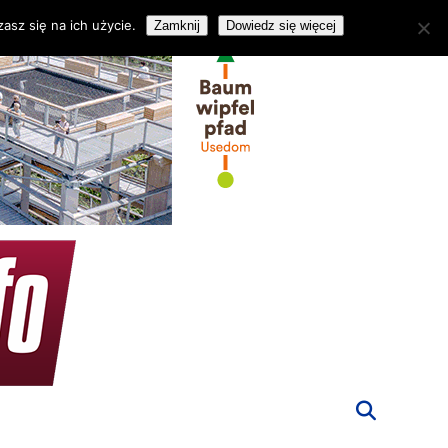
asz się na ich użycie.
Zamknij
Dowiedz się więcej