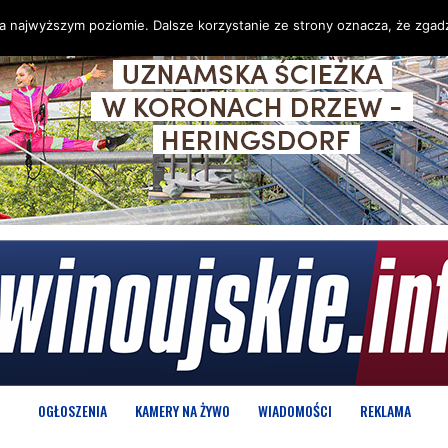
na najwyższym poziomie. Dalsze korzystanie ze strony oznacza, że zgadz
OGŁOSZENIA
KAMERY NA ŻYWO
WIADOMOŚCI
REKLAMA