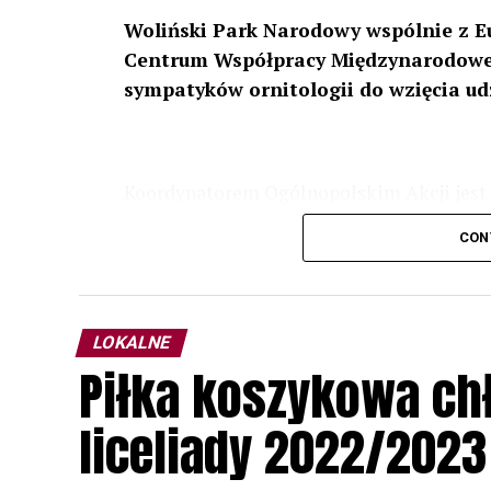
Woliński Park Narodowy wspólnie z E
Centrum Współpracy Międzynarodowej
sympatyków ornitologii do wzięcia ud
Koordynatorem Ogólnopolskim Akcji jest 
odbędzie się w dniach
24 i 25 lutego 202
CON
plakacie. W programie m. in. prelekcja o b
przyrodnicze o sowach, nasłuchiwania só
parku.
LOKALNE
Wszystkich uczestników zapraszamy do ud
Piłka koszykowa c
rozpoznawanie głosów sów i wymianę dośw
zapisy.
liceliady 2022/2023