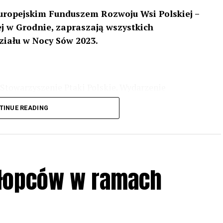
uropejskim Funduszem Rozwoju Wsi Polskiej –
 w Grodnie, zapraszają wszystkich
ziału w Nocy Sów 2023.
Stowarzyszenie Ptaki Polskie. Wydarzenie
3 r
. wg harmonogramu przedstawionego na
TINUE READING
iologii i zwyczajach sów, wystawy, quizy
w w terenie – w wybranych punktach terenowych
ziału w Akcji, włączenia się w aktywne
hłopców w ramach
iadczeń przy grillu.
Na wydarzenie obowiązują