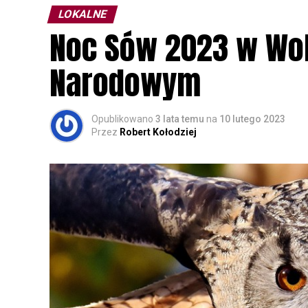
LOKALNE
Noc Sów 2023 w Wo
Narodowym
Opublikowano
3 lata temu
na
10 lutego 2023
Przez
Robert Kołodziej