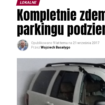
LOKALNE
Kompletnie zde
parkingu podzi
Opublikowano
9 lat temu
na
21 września 2017
Przez
Wojciech Basałygo