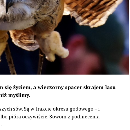
 się życiem, a wieczorny spacer skrajem lasu
niż myślimy.
szych sów. Są w trakcie okresu godowego – i
 albo pióra oczywiście. Sowom z podniecenia –
…