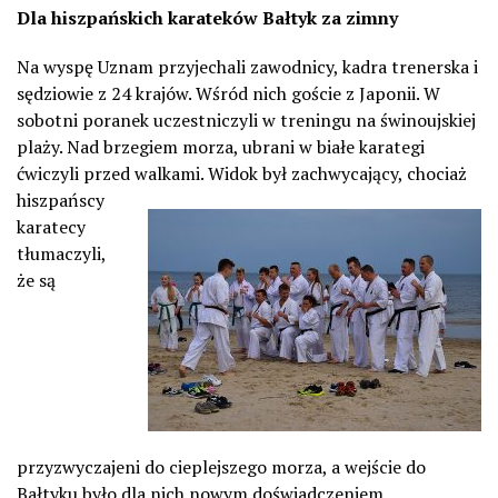
Dla hiszpańskich karateków Bałtyk za zimny
Na wyspę Uznam przyjechali zawodnicy, kadra trenerska i
sędziowie z 24 krajów. Wśród nich goście z Japonii. W
sobotni poranek uczestniczyli w treningu na świnoujskiej
plaży. Nad brzegiem morza, ubrani w białe karategi
ćwiczyli przed walkami.
Widok był zachwycający, chociaż
hiszpańscy
karatecy
tłumaczyli,
że są
przyzwyczajeni do cieplejszego morza, a wejście do
Bałtyku było dla nich nowym doświadczeniem