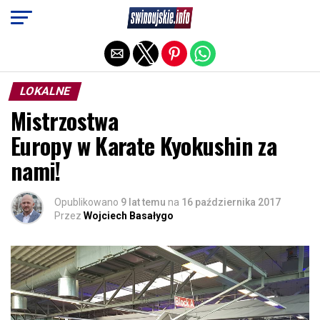
Exit mobile version
LOKALNE
Mistrzostwa
Europy w Karate Kyokushin za
nami!
Opublikowano
9 lat temu
na
16 października 2017
Przez
Wojciech Basałygo