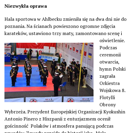
Niezwykła oprawa
Hala sportowa w Ahlbecku zmieniła się na dwa dni nie do
poznania. Na ścianach powieszono ogromne zdjęcia
karateków, ustawiono trzy maty, zamontowano scenę i
oświetlenie.
Podczas
ceremonii
otwarcia,
hymn Polski
zagrała
Orkiestra
Wojskowa 8.
Flotylli
Obrony
Wybrzeża. Prezydent Europejskiej Organizacji Kyokushin
Antonio Pinero z Hiszpanii z entuzjazmem ocenił
gościnność Polaków i atmosfera panującą podczas
zawodów. Zawody przejdą do historii jako „Małe